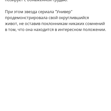
При этом звезда сериала "Универ"
продемонстрировала свой округлившийся
живот, не оставив поклонникам никаких сомнений
в том, что она находится в интересном положении.
"Делюсь с Вами самым заветным. Даже многие
друзья и знакомые не знают) Наша любовь
множится", - подписала фото артистка.
Подписчики Марии Кожевниковой тут же стали
поздравлять в комментариях своего кумира с
радостным событием.
Мой поздравления, дорогая!!! Кайф!!!
Говорят у Марий все дети чаще однополые,
вот у меня 4 сына. Даже любопытно стало.