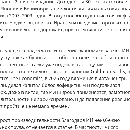
ованной, пишет издание. Доходности 30-летних гособли
 Японии и Великобритании достигли самых высоких зна
иса 2007–2009 годов. Этому способствуют высокая инфл
иты бюджетов, война с Ираном и введение торговых по
луживание долгов дорожает, при этом власти не торопят
ы.
ывают, что надежда на ускорение экономики за счет И
утку, так как бурный рост обычно тянет за собой повы
 процентные ставки уже поднялись, а ощутимого прирос
ости пока не видно. Согласно данным Goldman Sachs, 
тся The Economist, в 2026 году вложения в дата-центры
рлн, делая капитал более дефицитным и подталкивая
рх. Даже в Китае, где ИИ широко применяется, заметно
одительности не зафиксировано, и до появления реальн
т пройти еще немало времени.
рост производительности благодаря ИИ неизбежно
нок труда, отмечается в статье. В частности, число