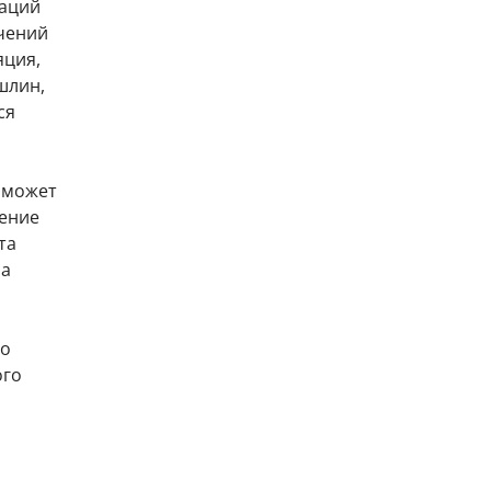
гаций
чений
яция,
шлин,
ся
И может
шение
та
на
го
ого