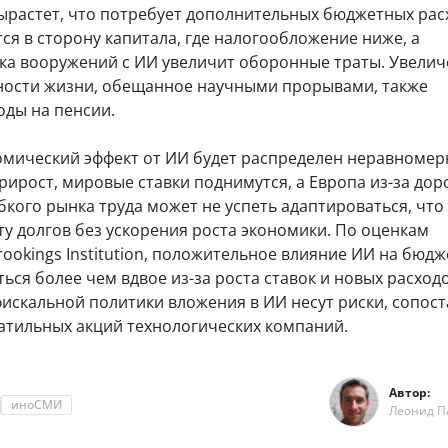
ырастет, что потребует дополнительных бюджетных рас
ся в сторону капитала, где налогообложение ниже, а
ка вооружений с ИИ увеличит оборонные траты. Увели
ости жизни, обещанное научными прорывами, также
оды на пенсии.
омический эффект от ИИ будет распределен неравномерн
ирост, мировые ставки поднимутся, а Европа из-за дор
бкого рынка труда может не успеть адаптироваться, что
ту долгов без ускорения роста экономики. По оценкам
ookings Institution, положительное влияние ИИ на бюд
ься более чем вдвое из-за роста ставок и новых расходо
искальной политики вложения в ИИ несут риски, сопос
латильных акций технологических компаний.
Автор:
иноСМИ
Леонид П