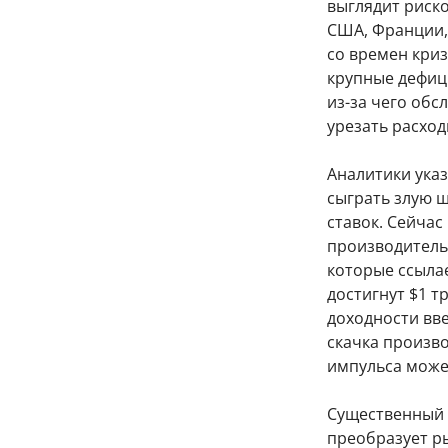
выглядит риск
США, Франции,
со времен криз
крупные дефиц
из-за чего обс
урезать расход
Аналитики указ
сыграть злую ш
ставок. Сейчас
производительн
которые ссылае
достигнут $1 т
доходности вве
скачка произв
импульса може
Существенный 
преобразует ры