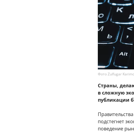
Фото Zulfugar Karimo
Страны, дела
в сложную эк
публикации б
Правительства
подстегнет эк
поведение рын