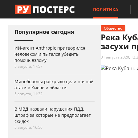
ПОЛИТИКА
Общество
Популярное сегодня
Река Куб
засухи п
ИИ-агент Anthropic притворился
человеком и пытался убедить
31 августа 2020, 12:
помочь взлому
5 августа, 17:57
Минобороны раскрыло цели ночной
атаки в Киеве и области
5 августа, 11:32
В МВД назвали нарушения ПДД,
штраф за которые не предполагает
скидок
5 августа, 16:56