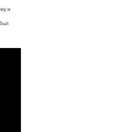
му и
 был