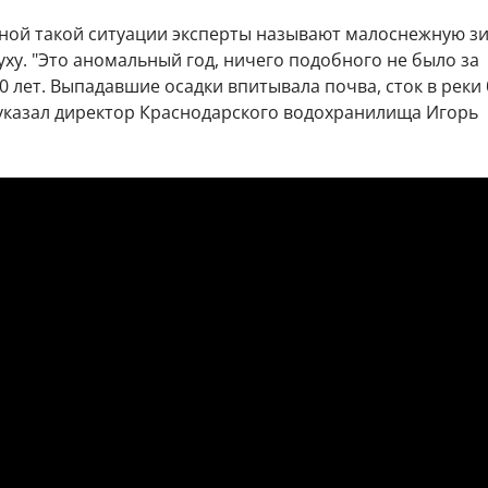
ной такой ситуации эксперты называют малоснежную зи
ху. "Это аномальный год, ничего подобного не было за
0 лет. Выпадавшие осадки впитывала почва, сток в реки
 указал директор Краснодарского водохранилища Игорь