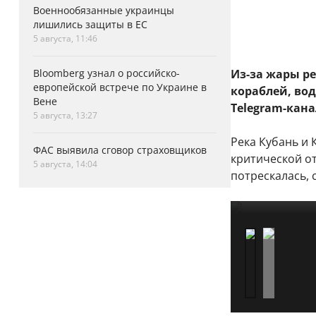
Военнообязанные украинцы
лишились защиты в ЕС
5 августа, 11:46
Bloomberg узнал о российско-
Из-за жары р
европейской встрече по Украине в
кораблей, во
Вене
Telegram-кана
5 августа, 13:27
Река Кубань и 
ФАС выявила сговор страховщиков
критической от
5 августа, 14:04
потрескалась,
1/2
2/2