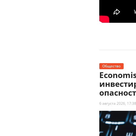
Общество
Economi
инвести
опаснос
6 августа 2026, 17:3