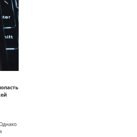
попасть
жей
 Однако
я