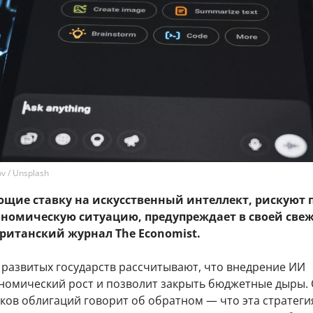
v / Unsplash
ющие ставку на искусственный интеллект, рискуют 
ономическую ситуацию, предупреждает в своей све
ританский журнал The Economist.
 развитых государств рассчитывают, что внедрение ИИ
ономический рост и позволит закрыть бюджетные дыры.
ков облигаций говорит об обратном — что эта стратеги