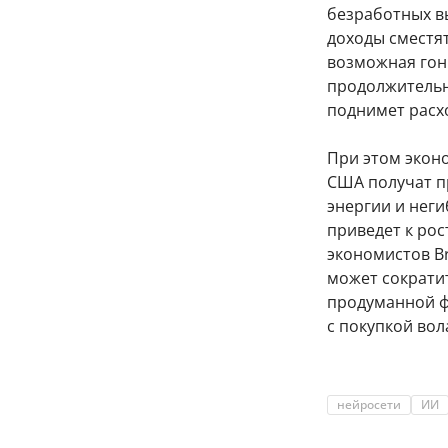
безработных в
доходы сместят
возможная гон
продолжительн
поднимет расх
При этом экон
США получат пр
энергии и неги
приведет к рос
экономистов Br
может сократит
продуманной ф
с покупкой во
нейросети
ИИ