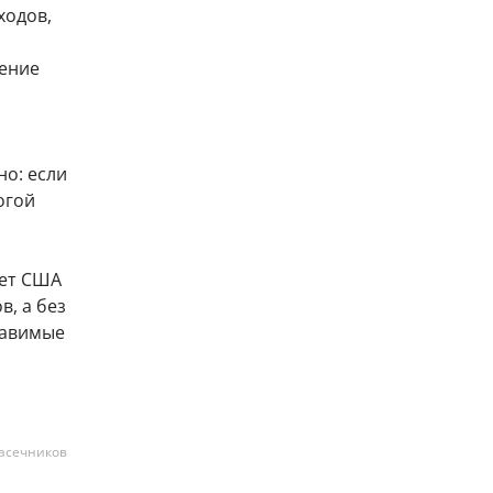
ходов,
чение
о: если
огой
жет США
в, а без
тавимые
асечников