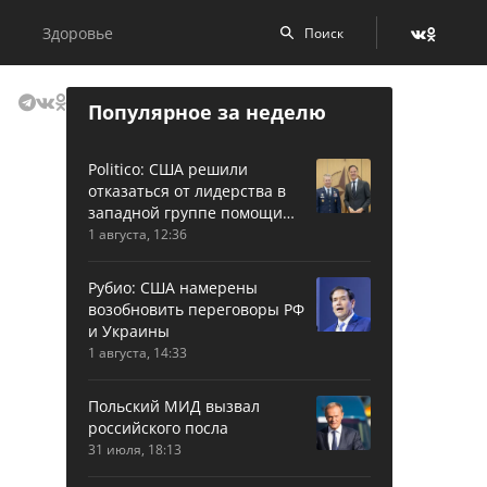
Здоровье
Популярное за неделю
Politico: США решили
отказаться от лидерства в
западной группе помощи
Украине
1 августа, 12:36
Рубио: США намерены
возобновить переговоры РФ
и Украины
1 августа, 14:33
Польский МИД вызвал
российского посла
31 июля, 18:13