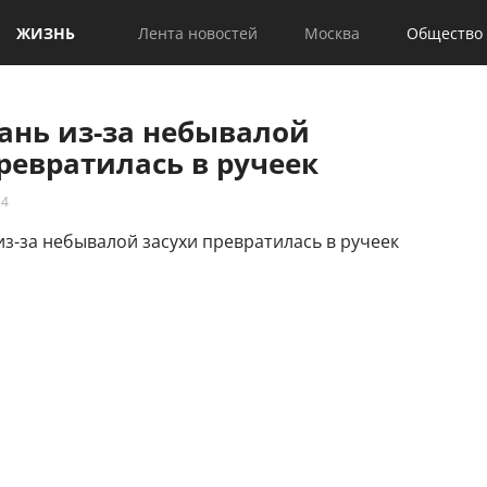
ЖИЗНЬ
Лента новостей
Москва
Общество
ань из-за небывалой
ревратилась в ручеек
24