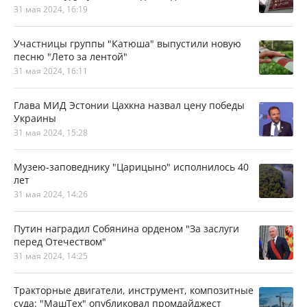
31 мая 2024, 16:19
Участницы группы "Катюша" выпустили новую
песню "Лето за лентой"
31 мая 2024, 16:11
Глава МИД Эстонии Цахкна назвал цену победы
Украины
31 мая 2024, 15:28
Музею-заповеднику "Царицыно" исполнилось 40
лет
31 мая 2024, 14:26
Путин наградил Собянина орденом "За заслуги
перед Отечеством"
31 мая 2024, 14:25
Тракторные двигатели, инструмент, композитные
суда: "МашТех" опубликовал промдайджест