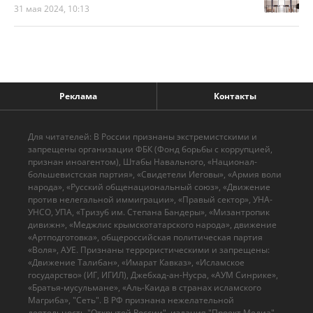
31 мая 2024, 10:13
Реклама
Контакты
Для читателей: В России признаны экстремистскими и
запрещены организации ФБК (Фонд борьбы с коррупцией,
признан иноагентом), Штабы Навального, «Национал-
большевистская партия», «Свидетели Иеговы», «Армия воли
народа», «Русский общенациональный союз», «Движение
против нелегальной иммиграции», «Правый сектор», УНА-
УНСО, УПА, «Тризуб им. Степана Бандеры», «Мизантропик
дивижн», «Меджлис крымскотатарского народа», движение
«Артподготовка», общероссийская политическая партия
«Воля», АУЕ. Признаны террористическими и запрещены:
«Движение Талибан», «Имарат Кавказ», «Исламское
государство» (ИГ, ИГИЛ), Джебхад-ан-Нусра, «АУМ Синрике»,
«Братья-мусульмане», «Аль-Каида в странах исламского
Магриба», "Сеть". В РФ признана нежелательной
деятельность "Открытой России", издания "Проект Медиа".