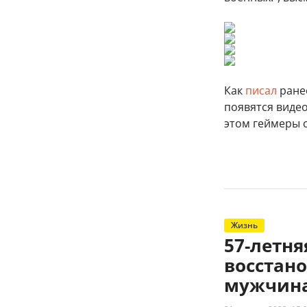
Как
писал
ранее
появятся виде
этом геймеры 
Жизнь
57-летн
восстано
мужчина