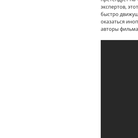
экспертов, эт
быстро движущ
оказаться иноп
авторы фильма