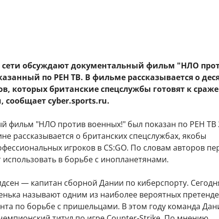
 сети обсуждают документальный фильм "НЛО про
казанный по РЕН ТВ. В фильме рассказывается о дес
ов, которых британские спецслужбы готовят к сраж
сообщает cyber.sports.ru​.
й фильм "НЛО против военных!" был показан по РЕН ТВ 
тине рассказывается о британских спецслужбах, якобы
фессиональных игроков в CS:GO. По словам авторов пе
 использовать в борьбе с инопланетянами.
дсен — капитан сборной Дании по киберспорту. Сегодн
енька называют одним из наиболее вероятных претенде
нта по борьбе с пришельцами. В этом году команда Дан
чемпионский титул по игре Counter-Strike. По мнению