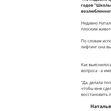
годов "Школь
возлюбленног
Недавно Натал
плоским живот
По словам исп
лифтинг она в
Как выяснилось
вопроса - а им
"Да, делала по
чтобы мне сдел
восстановить п
Наталья