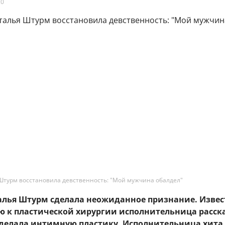
20
Штурм восстановила девственность: "Мой мужчина обалдел"
талья Штурм сделала неожиданное признание. Извес
ю к пластической хирургии исполнительница расск
сделала интимную пластику. Исполнительница хита 