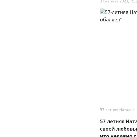
31 августа 2023, 15:
57-летняя Наталья 
57-летняя На
своей любовь
что недавно 