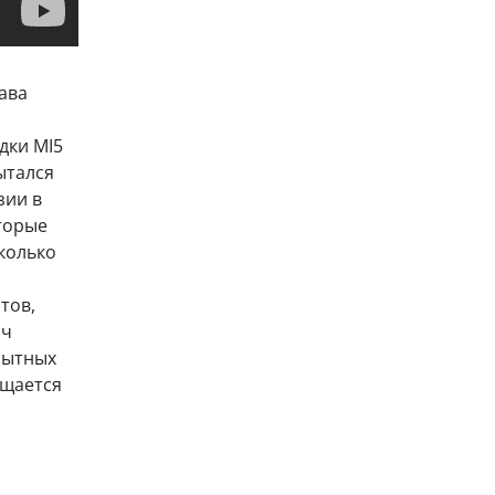
ава
дки MI5
ытался
зии в
торые
колько
тов,
яч
пытных
бщается