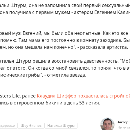
альи Штурм, она не запомнила свой первый сексуальны
 она получила с первым мужем - актером Евгением Кали
рвый муж Евгений, мы были оба неопытные. Как это все
помню. Там мама его постоянно в комнату заходила. Бы
ем, но она мешала нам конечно", - рассказала артистка.
Наталья Штурм решила восстановить девственность. "Мо
л от этого. Он когда со мной связался, то понял, что в 
цифические грибы", - отметила звезда.
ters Life, ранее
Клаудия Шиффер похвасталась стройно
шись в откровенном бикини в день 53-летия.
Автор:
здоровье
Шоу-бизнес
Наталья Штурм
Никит