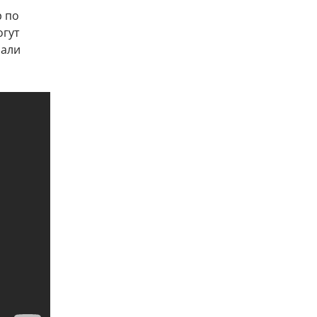
р по
огут
зали