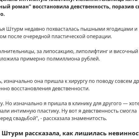
ный роман" восстановила девственность, поразив с
о.
ья Штурм недавно похвасталась пышными ягодицами и
ом после очередной пластической операции.
олнительницы, за липосакцию, липолифтинг и височный
ыложила примерно полмиллиона рублей.
, изначально она пришла к хирургу по поводу совсем д
енно восстановления девственности.
пу. Но изначально я пришла в клинику для другого — хот
али интимную пластику. Ну вот я девственность смогла
еред свадьбой", - рассказала знаменитость.
 Штурм рассказала, как лишилась невинно