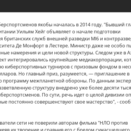
ерспортсменов якобы началась в 2014 году. "Бывший гл
тании Уильям Хейг объявляет о начале подготовки
я британских служб внешней разведки MI6 и контрразве
ситета Де Монфорт в Лестере. Министр даже не особо п
ные намерения и цели новой структуры. Следом уже в А
ект интегрировались крупнейшие медиакорпорации, ко
ию киберспортивных турниров с призовым фондом в нес
лларов. Но главный приз, разумеется, — приглашение в
ю программу межпланетной обороны. По данным экспер
разветвленную структуру внедрено уже более десяти тыс
берспортсменов. По сути, речь идет о целой дивизии о
рые постоянно совершенствуют свое мастерство", - соо
ватели сети не поверили авторам фильма "НЛО против
меяв их творение и сравнив его с бредом сумасшедшего.