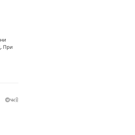
ени
. При