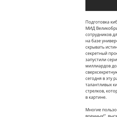
Подготовка киб
МИД Великобри
сотрудников дл
на базе универ
скрывать истин
секретный про
запустили сер
миллиардов до
сверхсекретну
сегодня в эту 
талантливых ки
стрелков, кото
в картине.
Многие пользо
военных!", выс