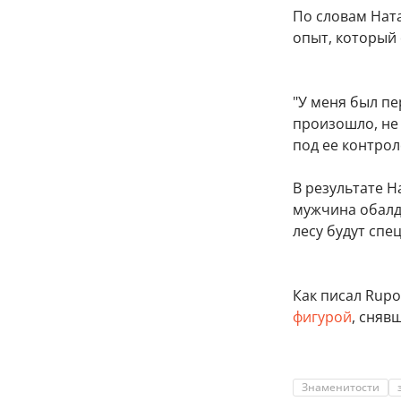
По словам Нат
опыт, который
"У меня был пе
произошло, не 
под ее контрол
В результате 
мужчина обалде
лесу будут спе
Как писал Rupos
фигурой
, сняв
Знаменитости