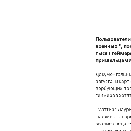
Пользователи
военных!", по
тысяч геймер
пришельцами, 
Документальны
августа. В кар
вербующих про
геймеров хотят
"Маттиас Лаури
скромного пар
звание спецаге
претендует на 