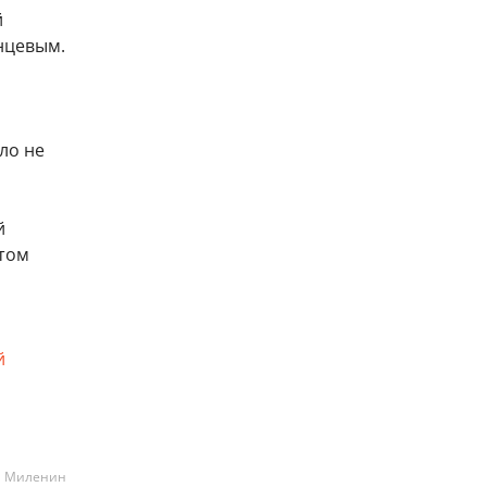
й
нцевым.
ло не
й
этом
й
а Миленин