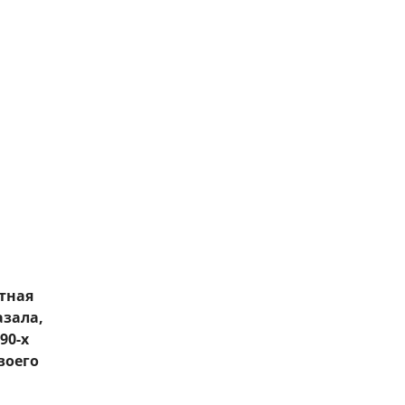
тная
азала,
90-х
воего