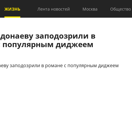
ЖИЗНЬ
Лента новостей
Москва
Общество
одонаеву заподозрили в
с популярным диджеем