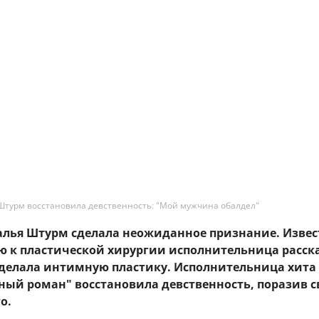
Штурм восстановила девственность: "Мой мужчина обалдел"
талья Штурм сделала неожиданное признание. Извес
ю к пластической хирургии исполнительница расск
сделала интимную пластику. Исполнительница хита 
ный роман" восстановила девственность, поразив с
о.