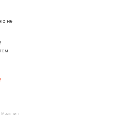
ло не
й
этом
й
а Миленин