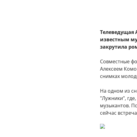
Телеведущая 
известным му
закрутила ро
Совместные фо
Алексеем Комо
снимках молоды
На одном из с
"Лужники", где
музыкантов. П
сейчас встреч