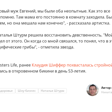
рвый муж Евгений, мы были оба неопытные. Как это все
помню. Там мама его постоянно в комнату заходила. Бы
ем, но она мешала нам конечно", - рассказала артистка.
Наталья Штурм решила восстановить девственность. "Мо
л от этого. Он когда со мной связался, то понял, что в 
цифические грибы", - отметила звезда.
ters Life, ранее
Клаудия Шиффер похвасталась стройно
шись в откровенном бикини в день 53-летия.
Автор:
здоровье
Шоу-бизнес
Наталья Штурм
Никит