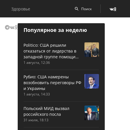
Здоровье
Популярное за неделю
Politico: США решили
отказаться от лидерства в
западной группе помощи
Украине
1 августа, 12:36
Рубио: США намерены
возобновить переговоры РФ
и Украины
1 августа, 14:33
Польский МИД вызвал
российского посла
31 июля, 18:13