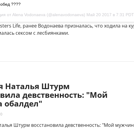
обед ????
ия от Alena Vodonaeva (@alenavodonaeva)
Май 20 2017 в 7:31 PDT
ters Life, ранее Водонаева призналась, что ходила на к
алась сексом с лесбиянками.
яя Наталья Штурм
вила девственность: "Мой
 обалдел"
20