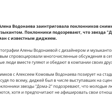
Алена Водонаева заинтриговала поклонников сним
зыкантом. Поклонники подозревают, что звезда "Д
ман с известным диджеем.
тографии Алены Водонаевой с дизайнером и музыкант
вым спровоцировали многочисленные обсуждения в сет
е люди вместе гуляют и обедают в компании своих дру
нимков с Алексеем Комовым Водонаева позирует на стад
, судя по всему, диджей был в числе выступавших на сцен
оклонники звезды "Дома-2" подозревают, что молодые л
аются, хотя и предпочитают не афишировать свои отнош