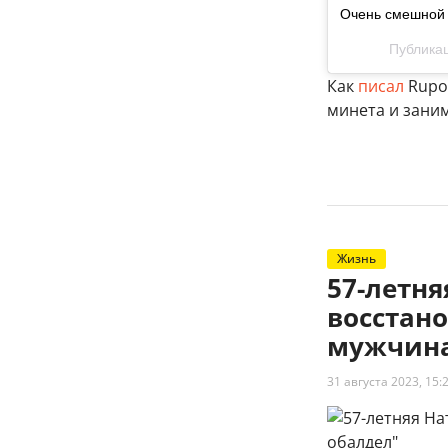
Очень смешной 
Публикац
Как
писал
Rupos
минета и заним
Жизнь
57-летн
восстано
мужчина
31 августа 2023, 15: