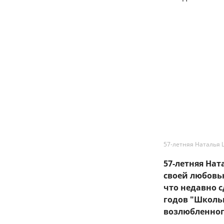
57-летняя Наталья 
57-летняя На
своей любовь
что недавно 
годов "Школь
возлюбленног