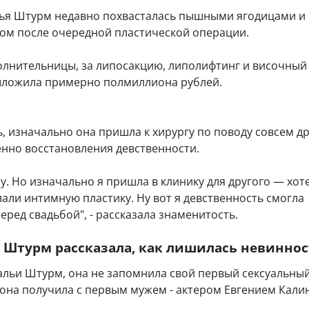
ья Штурм недавно похвасталась пышными ягодицами и
ом после очередной пластической операции.
олнительницы, за липосакцию, липолифтинг и височный
ыложила примерно полмиллиона рублей.
, изначально она пришла к хирургу по поводу совсем д
енно восстановления девственности.
пу. Но изначально я пришла в клинику для другого — хот
али интимную пластику. Ну вот я девственность смогла
еред свадьбой", - рассказала знаменитость.
 Штурм рассказала, как лишилась невинно
альи Штурм, она не запомнила свой первый сексуальны
 она получила с первым мужем - актером Евгением Кали