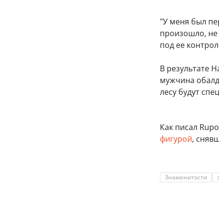
"У меня был пе
произошло, не 
под ее контрол
В результате 
мужчина обалде
лесу будут спе
Как писал Rupos
фигурой
, сняв
Знаменитости