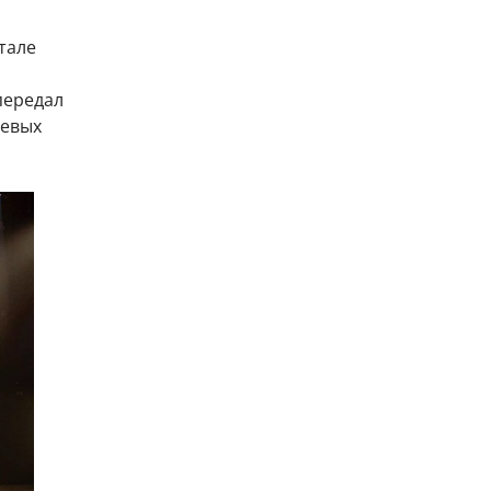
тале
передал
оевых