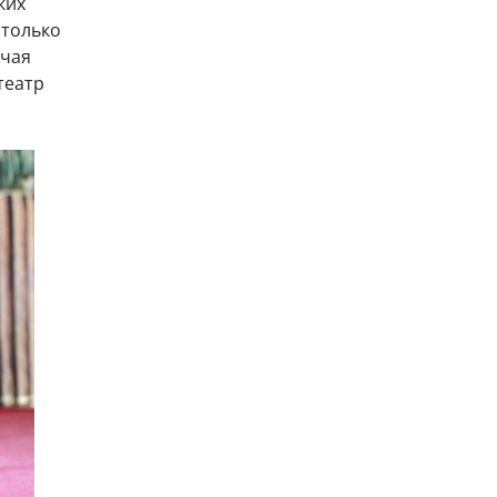
ких
 только
ючая
театр