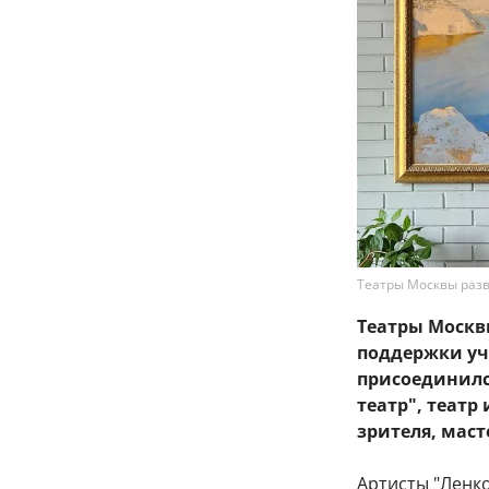
Театры Москвы раз
Театры Москв
поддержки уча
присоединился
театр", театр
зрителя, маст
Артисты "Ленко