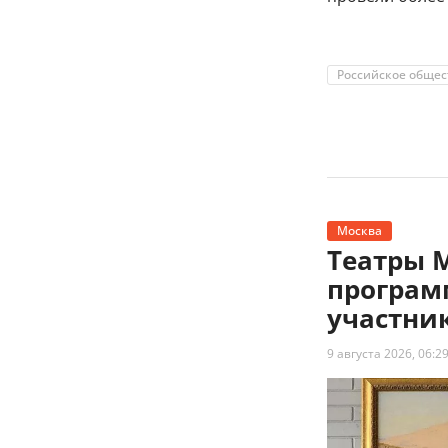
Российское общес
Москва
Театры 
програм
участни
9 августа 2026, 06:2