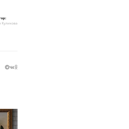
тор:
я Куликова