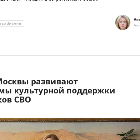
Ав
тво Знание
Ан
Москвы развивают
мы культурной поддержки
ков СВО
9