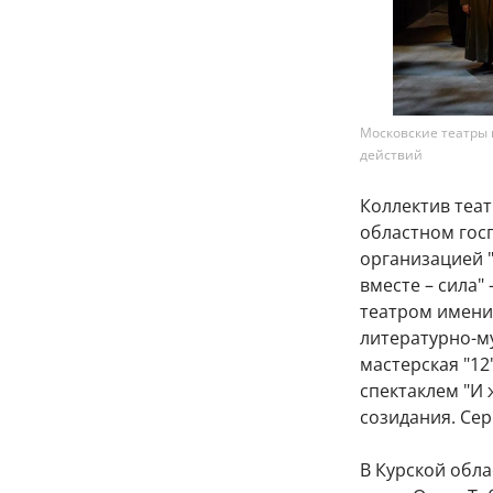
Московские театры 
действий
Коллектив теат
областном госп
организацией "
вместе – сила"
театром имени
литературно-м
мастерская "12
спектаклем "И 
созидания. Сер
В Курской обла