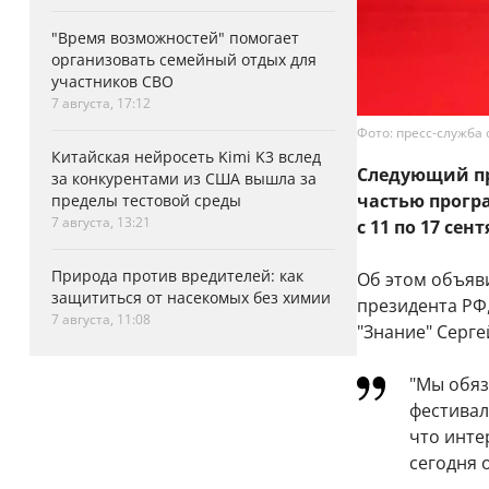
"Время возможностей" помогает
организовать семейный отдых для
участников СВО
7 августа, 17:12
Фото: пресс-служба
Китайская нейросеть Kimi K3 вслед
Следующий пр
за конкурентами из США вышла за
частью прогр
пределы тестовой среды
7 августа, 13:21
с 11 по 17 сен
Природа против вредителей: как
Об этом объяв
защититься от насекомых без химии
президента РФ
7 августа, 11:08
"Знание" Серге
"Мы обя
фестивал
что инте
сегодня 