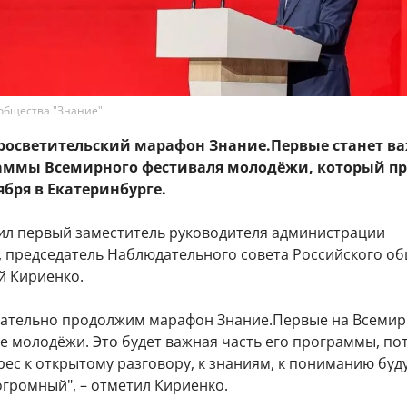
 общества "Знание"
осветительский марафон Знание.Первые станет в
аммы Всемирного фестиваля молодёжи, который п
тября в Екатеринбурге.
ил первый заместитель руководителя администрации
, председатель Наблюдательного совета Российского о
й Кириенко.
зательно продолжим марафон Знание.Первые на Всеми
е молодёжи. Это будет важная часть его программы, по
рес к открытому разговору, к знаниям, к пониманию бу
огромный", – отметил Кириенко.