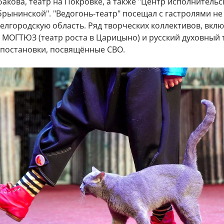
бакова, театр на Покровке, а также "Центр исполнительс
брынинской". "Ведогонь-театр" посещал с гастролями не
Белгородскую область. Ряд творческих коллективов, вкл
a, МОГТЮЗ (театр роста в Царицыно) и русский духовный 
и постановки, посвящённые СВО.