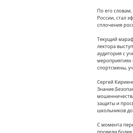
По его словам
России, стал 
сплочения рос
Текущий мараф
лектора выступ
аудитория с у
мероприятиях 
спортсмены, уч
Сергей Кириен
Знание.Безопас
мошенничества
защиты и просв
школьников до
С момента пере
провели более 