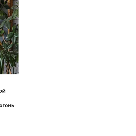
ой
огонь-