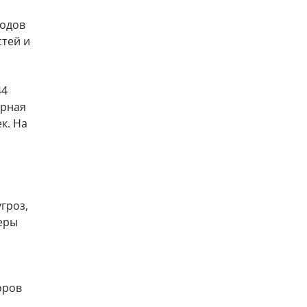
родов
стей и
44
арная
к. На
гроз,
еры
оров