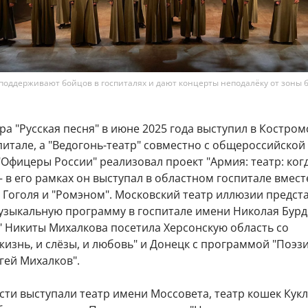
поддерживают бойцов в госпиталях и дают концерты неподалёку от зоны 
ра "Русская песня" в июне 2025 года выступил в Костро
итале, а "Ведогонь-театр" совместно с общероссийской
Офицеры России" реализовал проект "Армия: театр: ког
 – в его рамках он выступал в областном госпитале вмест
 Гоголя и "Ромэном". Московский театр иллюзии предст
узыкальную программу в госпитале имени Николая Бурд
" Никиты Михалкова посетила Херсонскую область со
жизнь, и слёзы, и любовь" и Донецк с программой "Поэз
гей Михалков".
сти выступали театр имени Моссовета, театр кошек Кукл