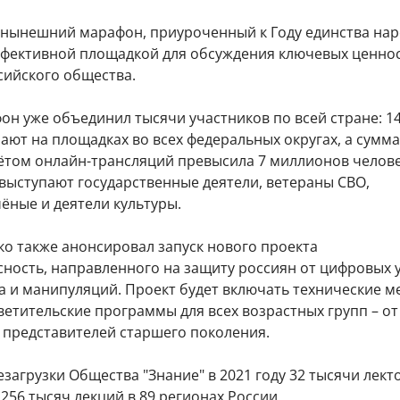
, нынешний марафон, приуроченный к Году единства на
эффективной площадкой для обсуждения ключевых ценно
сийского общества.
он уже объединил тысячи участников по всей стране: 1
ают на площадках во всех федеральных округах, а сумм
чётом онлайн-трансляций превысила 7 миллионов челове
выступают государственные деятели, ветераны СВО,
ёные и деятели культуры.
ко также анонсировал запуск нового проекта
ность, направленного на защиту россиян от цифровых у
 и манипуляций. Проект будет включать технические м
етительские программы для всех возрастных групп – от
 представителей старшего поколения.
загрузки Общества "Знание" в 2021 году 32 тысячи лект
256 тысяч лекций в 89 регионах России.