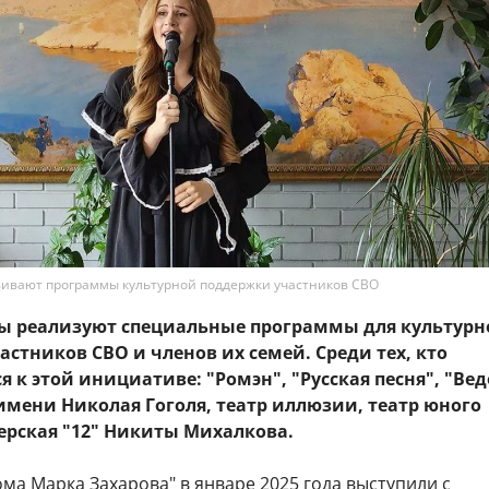
вивают программы культурной поддержки участников СВО
ы реализуют специальные программы для культурн
стников СВО и членов их семей. Среди тех, кто
 к этой инициативе: "Ромэн", "Русская песня", "Вед
 имени Николая Гоголя, театр иллюзии, театр юного
ерская "12" Никиты Михалкова.
ма Марка Захарова" в январе 2025 года выступили с