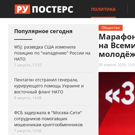
ПОЛИТИКА
Общество
Популярное сегодня
Марафон
на Всем
WSJ: разведка США изменила
молодёж
позицию по "нападению" России на
НАТО
30 апреля 2026, 12:0
7 августа, 17:37
Пентагон отстранил генерала,
курирующего помощь Украине и
восточный фланг НАТО
8 августа, 14:08
ФСБ задержала в "Москва-Сити"
сотрудников помогавших
мошенникам криптообменников
7 августа, 12:06