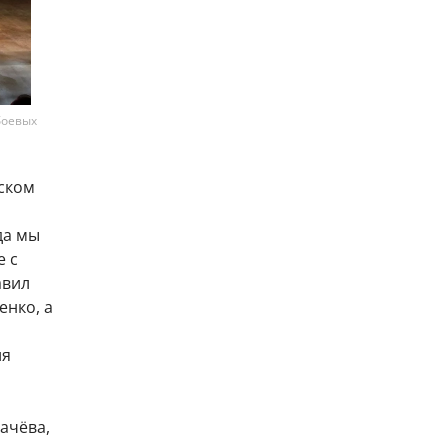
боевых
мском
да мы
е с
авил
енко, а
ия
ачёва,