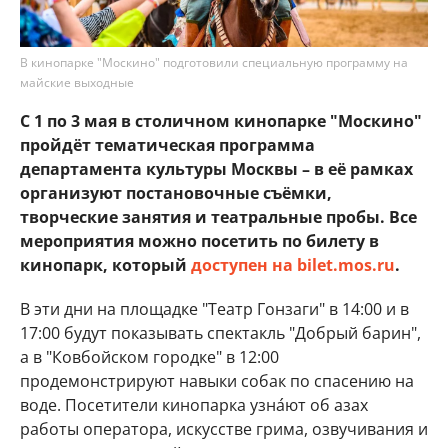
В кинопарке "Москино" подготовили специальную программу на
майские выходные
С 1 по 3 мая в столичном кинопарке "Москино"
пройдёт тематическая программа
департамента культуры Москвы – в её рамках
организуют постановочные съёмки,
творческие занятия и театральные пробы. Все
мероприятия можно посетить по билету в
кинопарк, который
доступен на bilet.mos.ru
.
В эти дни на площадке "Театр Гонзаги" в 14:00 и в
17:00 будут показывать спектакль "Добрый барин",
а в "Ковбойском городке" в 12:00
продемонстрируют навыки собак по спасению на
воде. Посетители кинопарка узна́ют об азах
работы оператора, искусстве грима, озвучивания и