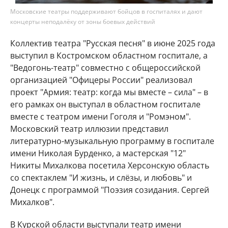
Московские театры поддерживают бойцов в госпиталях и дают
концерты неподалёку от зоны боевых действий
Коллектив театра "Русская песня" в июне 2025 года
выступил в Костромском областном госпитале, а
"Ведогонь-театр" совместно с общероссийской
организацией "Офицеры России" реализовал
проект "Армия: театр: когда мы вместе – сила" – в
его рамках он выступал в областном госпитале
вместе с театром имени Гоголя и "Ромэном".
Московский театр иллюзии представил
литературно-музыкальную программу в госпитале
имени Николая Бурденко, а мастерская "12"
Никиты Михалкова посетила Херсонскую область
со спектаклем "И жизнь, и слёзы, и любовь" и
Донецк с программой "Поэзия созидания. Сергей
Михалков".
В Курской области выступали театр имени