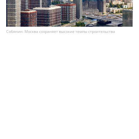
Собянин: Москва сохраняет высокие темпы строительства
недвижимости
Столица сохраняет высокие темпы
строительства недвижимости – по итогам 7
месяцев 2026 года в Москве возвели 8,1 млн м²
площадей. Как рассказал мэр Сергей Собянин,
из них 75% (3,3 млн м²) – это жильё, а 25% (1,1
млн м²) – офисы.
Ожидается, что до конца 2026 года в Москве сдадут
в эксплуатацию ещё 8 млн м² недвижимости.
"По итогам этого года прогнозируется ввод 16,1
млн м² недвижимости. С 2011 года в городе
построено 172,7 млн м², в том числе 75,4 млн м²