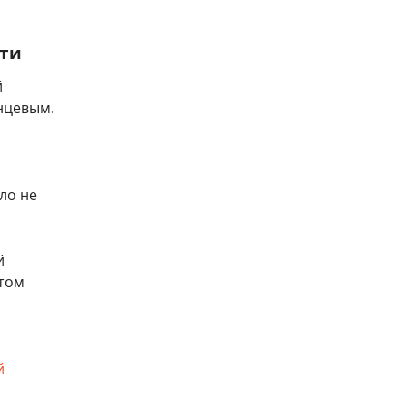
сти
й
нцевым.
ло не
й
этом
й