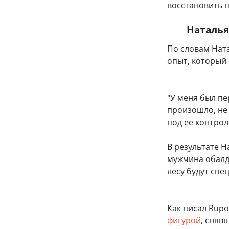
восстановить п
Наталья
По словам Нат
опыт, который
"У меня был пе
произошло, не 
под ее контрол
В результате 
мужчина обалде
лесу будут спе
Как писал Rupos
фигурой
, сняв