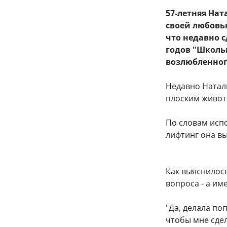
57-летняя На
своей любовь
что недавно 
годов "Школь
возлюбленног
Недавно Натал
плоским живот
По словам исп
лифтинг она в
Как выяснилось
вопроса - а им
"Да, делала по
чтобы мне сдел