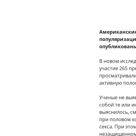
Американские
популяризаци
опубликованы
В новом иссле
участие 265 пр
просматривали
активную поло
Ученые не выя
собой те или и
выяснилось, с
при половом ко
секса. При это
незащищенному