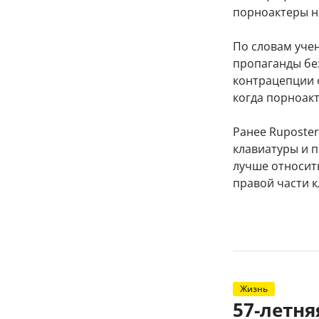
порноактеры н
По словам уче
пропаганды бе
контрацепции ф
когда порноак
Ранее Ruposter
клавиатуры и 
лучше относит
правой части к
Жизнь
57-летн