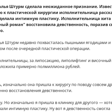
талья Штурм сделала неожиданное признание. Извес
ю к пластической хирургии исполнительница расск
сделала интимную пластику. Исполнительница хита 
ный роман" восстановила девственность, поразив с
о.
ья Штурм недавно похвасталась пышными ягодицами и
ом после очередной пластической операции.
олнительницы, за липосакцию, липолифтинг и височный
ыложила примерно полмиллиона рублей.
, изначально она пришла к хирургу по поводу совсем д
енно восстановления девственности.
пу. Но изначально я пришла в клинику для другого — хот
али интимную пластику. Ну вот я девственность смогла