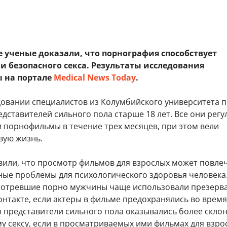
 ученые доказали, что порнография способствует
и безопасного секса. Результаты исследования
 на портале
Medical News Today
.
довании специалистов из Колумбийского университета 
едставителей сильного пола старше 18 лет. Все они рег
 порнофильмы в течение трех месяцев, при этом вели
вую жизнь.
вили, что просмотр фильмов для взрослых может повлеч
ные проблемы для психологического здоровья человека.
мотревшие порно мужчины чаще использовали презерв
нтакте, если актеры в фильме предохранялись во время
м представители сильного пола оказывались более скло
 сексу, если в просматриваемых ими фильмах для взро