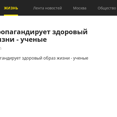
ЖИЗНЬ
Лента новостей
Москва
Общество
ропагандирует здоровый
зни - ученые
5