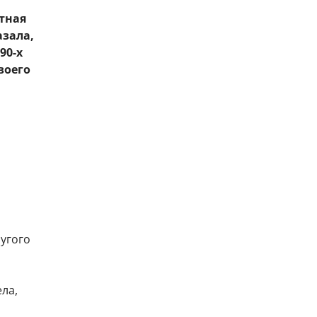
тная
азала,
90-х
воего
ругого
ела,