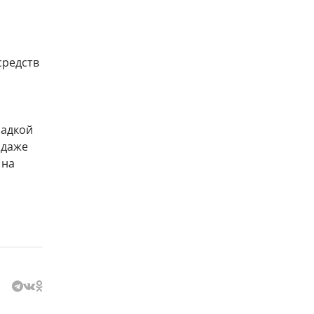
средств
ладкой
 даже
 на