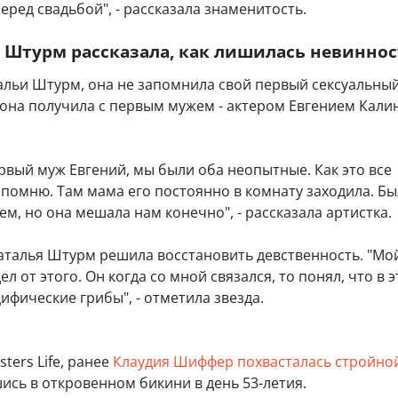
еред свадьбой", - рассказала знаменитость.
 Штурм рассказала, как лишилась невинно
альи Штурм, она не запомнила свой первый сексуальны
 она получила с первым мужем - актером Евгением Кали
рвый муж Евгений, мы были оба неопытные. Как это все
помню. Там мама его постоянно в комнату заходила. Бы
ем, но она мешала нам конечно", - рассказала артистка.
Наталья Штурм решила восстановить девственность. "Мо
л от этого. Он когда со мной связался, то понял, что в 
цифические грибы", - отметила звезда.
ters Life, ранее
Клаудия Шиффер похвасталась стройно
шись в откровенном бикини в день 53-летия.