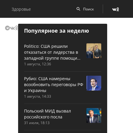
Здоровье
Популярное за неделю
Politico: США решили
отказаться от лидерства в
западной группе помощи
Украине
1 августа, 12:36
Рубио: США намерены
возобновить переговоры РФ
и Украины
1 августа, 14:33
Польский МИД вызвал
российского посла
31 июля, 18:13