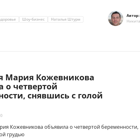
Автор:
здоровье
Шоу-бизнес
Наталья Штурм
Никит
яя Мария Кожевникова
а о четвертой
ости, снявшись с голой
20