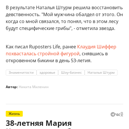
В результате Наталья Штурм решила восстановить
девственность. "Мой мужчина обалдел от этого. Он
когда со мной связался, то понял, что в этом лесу
будут специфические грибы", - отметила звезда.
Как писал Ruposters Life, ранее
Клаудия Шиффер
похвасталась стройной фигурой
, снявшись в
откровенном бикини в день 53-летия.
Знаменитости
здоровье
Шоу-бизнес
Наталья Штурм
Автор:
Никита Миленин
Жизнь
38-летняя Мария