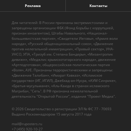
Реклама
Контакты
Для читателей: В России признаны экстремистскими и
запрещены организации ФБК (Фонд борьбы с коррупцией,
признан иноагентом), Штабы Навального, «Национал-
большевистская партия», «Свидетели Иеговы», «Армия воли
народа», «Русский общенациональный союз», «Движение
против нелегальной иммиграции», «Правый сектор», УНА-
УНСО, УПА, «Тризуб им. Степана Бандеры», «Мизантропик
дивижн», «Меджлис крымскотатарского народа», движение
«Артподготовка», общероссийская политическая партия
«Воля», АУЕ. Признаны террористическими и запрещены:
«Движение Талибан», «Имарат Кавказ», «Исламское
государство» (ИГ, ИГИЛ), Джебхад-ан-Нусра, «АУМ Синрике»,
«Братья-мусульмане», «Аль-Каида в странах исламского
Магриба», "Сеть". В РФ признана нежелательной
деятельность "Открытой России", издания "Проект Медиа".
© 2026 Cвидетельство о регистрации ЭЛ № ФС 77 - 70693
Выдано Роскомнадзором 15 августа 2017 года
mail@ruposters.ru
+7 (495) 920-10-27