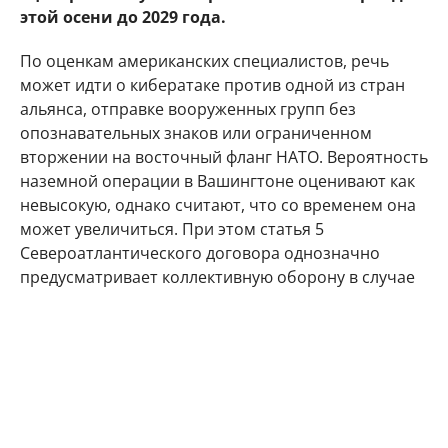
этой осени до 2029 года.
По оценкам американских специалистов, речь
может идти о кибератаке против одной из стран
альянса, отправке вооруженных групп без
опознавательных знаков или ограниченном
вторжении на восточный фланг НАТО. Вероятность
наземной операции в Вашингтоне оценивают как
невысокую, однако считают, что со временем она
может увеличиться. При этом статья 5
Североатлантического договора однозначно
предусматривает коллективную оборону в случае
вооруженного нападения, но не дает столь четкого
ответа на гибридные и киберугрозы.
Ранее американская сторона исходила из того, что
Москва не станет предпринимать действия против
стран НАТО, пока продолжаются боевые действия
на Украине. Однако, как отмечает WSJ, в начале