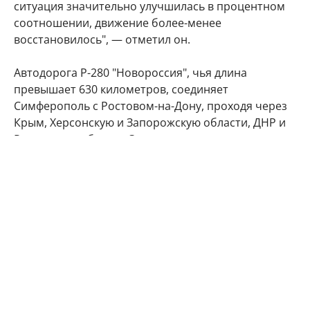
ситуация значительно улучшилась в процентном
соотношении, движение более-менее
восстановилось", — отметил он.
Автодорога Р-280 "Новороссия", чья длина
превышает 630 километров, соединяет
Симферополь с Ростовом-на-Дону, проходя через
Крым, Херсонскую и Запорожскую области, ДНР и
Ростовскую область. Этот маршрут служит
альтернативным наземным путем на полуостров
вместе с Крымским мостом, где легковые авто и
автобусы пропускают после обязательного
досмотра, а также Керченской паромной
переправой, которой пользуются в основном
грузовики.
В условиях боевых действий трасса неоднократно
становилась мишенью для атак. В июне 2026 года,
например, движение на одном из участков