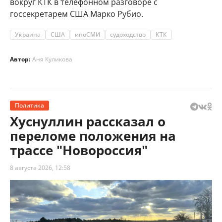
вокруг КТК в телефонном разговоре с
госсекретарем США Марко Рубио.
Украина
США
иноСМИ
судоходство
КТК
Автор:
Аня Куликова
Политика
Хуснуллин рассказал о
переломе положения на
трассе "Новороссия"
8 августа 2026, 12:58