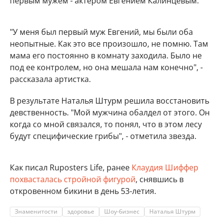
первым мужем - актером Евгением Калинцевым.
"У меня был первый муж Евгений, мы были оба
неопытные. Как это все произошло, не помню. Там
мама его постоянно в комнату заходила. Было не
под ее контролем, но она мешала нам конечно", -
рассказала артистка.
В результате Наталья Штурм решила восстановить
девственность. "Мой мужчина обалдел от этого. Он
когда со мной связался, то понял, что в этом лесу
будут специфические грибы", - отметила звезда.
Как писал Ruposters Life, ранее
Клаудия Шиффер
похвасталась стройной фигурой
, снявшись в
откровенном бикини в день 53-летия.
Знаменитости
здоровье
Шоу-бизнес
Наталья Штурм