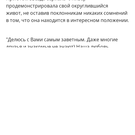
продемонстрировала свой округлившийся
живот, не оставив поклонникам никаких сомнений
в том, что она находится в интересном положении.
"Делюсь с Вами самым заветным. Даже многие
друзья и знакомые не знают) Наша любовь
множится", - подписала фото артистка.
Подписчики Марии Кожевниковой тут же стали
поздравлять в комментариях своего кумира с
радостным событием.
Мой поздравления, дорогая!!! Кайф!!!
Говорят у Марий все дети чаще однополые,
вот у меня 4 сына. Даже любопытно стало.
Машуняяя какое счастье, какая же ты