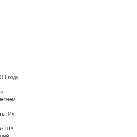
11 году
си
летнем
ты. Их
и США,
ций.