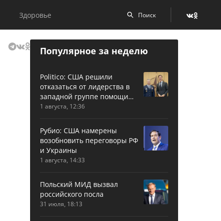
Здоровье
Популярное за неделю
Politico: США решили
отказаться от лидерства в
западной группе помощи
Украине
1 августа, 12:36
Рубио: США намерены
возобновить переговоры РФ
и Украины
1 августа, 14:33
Польский МИД вызвал
российского посла
31 июля, 18:13