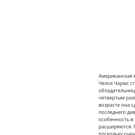
Американская м
Челси Чармс с
обладательниц
четвертым разм
возрасте она с
последнего де
особенность в 
расширяются. 
поскольку очен