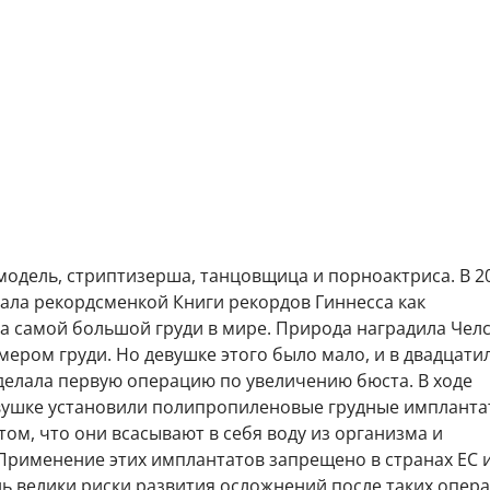
одель, стриптизерша, танцовщица и пoрнoaктрисa. В 20
тала рекордсменкой Книги рекордов Гиннесса как
а самой большой груди в мире. Природа наградила Чел
ером груди. Но девушке этого было мало, и в двадцати
делала первую операцию по увеличению бюста. В ходе
вушке установили полипропиленовые грудные импланта
том, что они всасывают в себя воду из организма и
Применение этих имплантатов запрещено в странах ЕС 
ь велики риски развития осложнений после таких опера