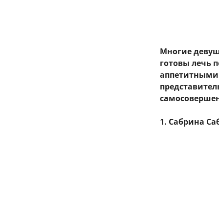
Многие девуш
готовы лечь п
аппетитными 
представител
самосовершенс
1. Сабрина Са