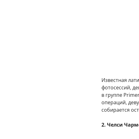
Известная лат
фотосессий, де
в группе Prime
операций, деву
собирается ост
2. Челси Чарм