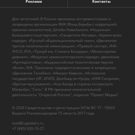
Реклама
Контакты
Для читателей: В России признаны экстремистскими и
запрещены организации ФБК (Фонд борьбы с коррупцией,
признан иноагентом), Штабы Навального, «Национал-
большевистская партия», «Свидетели Иеговы», «Армия воли
народа», «Русский общенациональный союз», «Движение
против нелегальной иммиграции», «Правый сектор», УНА-
УНСО, УПА, «Тризуб им. Степана Бандеры», «Мизантропик
дивижн», «Меджлис крымскотатарского народа», движение
«Артподготовка», общероссийская политическая партия
«Воля», АУЕ. Признаны террористическими и запрещены:
«Движение Талибан», «Имарат Кавказ», «Исламское
государство» (ИГ, ИГИЛ), Джебхад-ан-Нусра, «АУМ Синрике»,
«Братья-мусульмане», «Аль-Каида в странах исламского
Магриба», "Сеть". В РФ признана нежелательной
деятельность "Открытой России", издания "Проект Медиа".
© 2026 Cвидетельство о регистрации ЭЛ № ФС 77 - 70693
Выдано Роскомнадзором 15 августа 2017 года
mail@ruposters.ru
+7 (495) 920-10-27