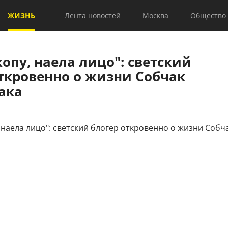
ЖИЗНЬ
Лента новостей
Москва
Общество
опу, наела лицо": светский
откровенно о жизни Собчак
ака