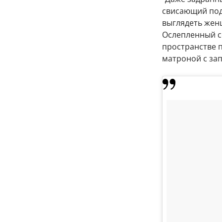
свисающий под
выглядеть женщ
Ослепленный с
пространстве 
матроной с за