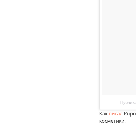
Публика
Как
писал
Rupos
косметики.