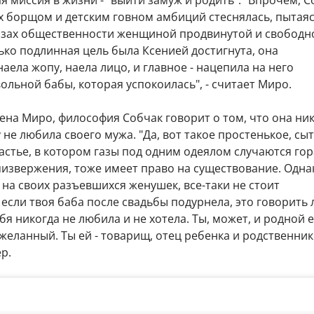
х борщом и детским говном амбиций стеснялась, пытая
лазах общественности женщиной продвинутой и свободн
ько подлинная цель была Ксенией достигнута, она
наела жопу, наела лицо, и главное - нацепила на него
льной бабы, которая успокоилась", - считает Миро.
ена Миро, философия Собчак говорит о том, что она ни
не любила своего мужа. "Да, вот такое простенькое, сы
стье, в котором газы под одним одеялом случаются го
яизвержения, тоже имеет право на существование. Одна
 на своих разъевшихся женушек, все-таки не стоит
если твоя баба после свадьбы подурнела, это говорить
ебя никогда не любила и не хотела. Ты, может, и родной 
 желанный. Ты ей - товарищ, отец ребенка и родственник"
р.