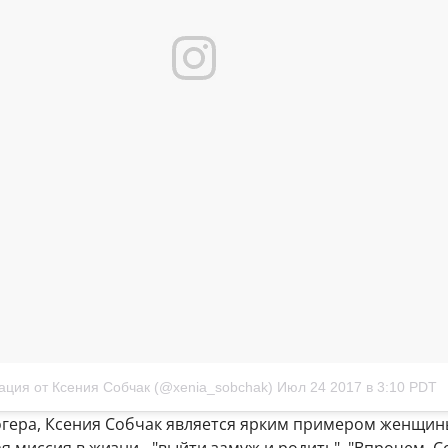
ация от Ксения Собчак (@xenia_sobchak)
Июл 24 2017 в 3:10 PDT
гера, Ксения Собчак является ярким примером женщины
я миссия в жизни - "выйти замуж и родить". "Впрочем, 