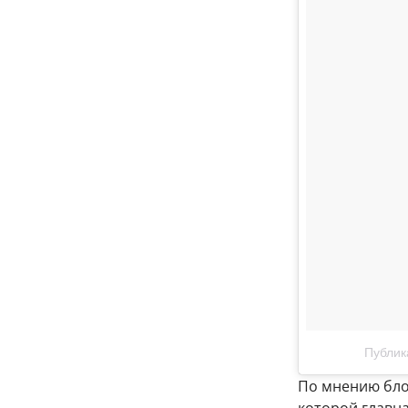
Публик
По мнению бло
которой главна