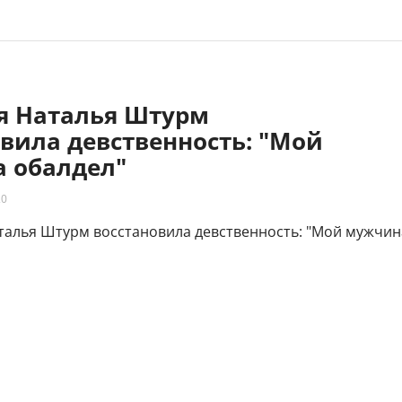
яя Наталья Штурм
вила девственность: "Мой
 обалдел"
20