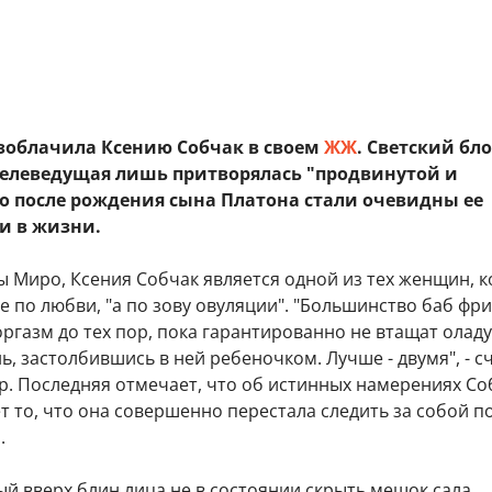
зоблачила Ксению Собчак в своем
ЖЖ
. Светский бл
 телеведущая лишь притворялась "продвинутой и
но после рождения сына Платона стали очевидны ее
и в жизни.
ы Миро, Ксения Собчак является одной из тех женщин, 
 по любви, "а по зову овуляции". "Большинство баб фр
ргазм до тех пор, пока гарантированно не втащат оладу
, застолбившись в ней ребеночком. Лучше - двумя", - с
р. Последняя отмечает, что об истинных намерениях Со
т то, что она совершенно перестала следить за собой п
.
й вверх блин лица не в состоянии скрыть мешок сала,