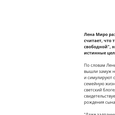
Лена Миро ра
считает, что
свободной", 
истинные цел
По словам Лен
вышли замуж не
и симулируют о
семейную жизнь
светский блоге
свидетельствуе
рождения сына
"Даже задранны