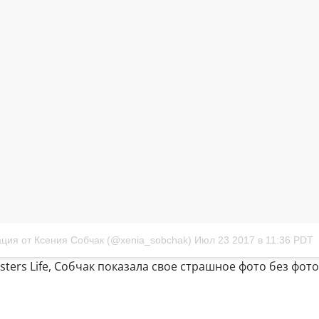
ция от Ксения Собчак (@xenia_sobchak)
Июл 23 2017 в 11:36 PDT
ters Life, Собчак показала свое страшное фото без фот