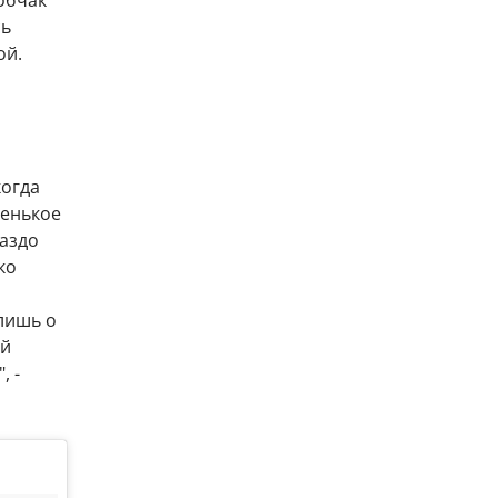
сь
ой.
когда
тенькое
раздо
ко
 лишь о
ей
, -