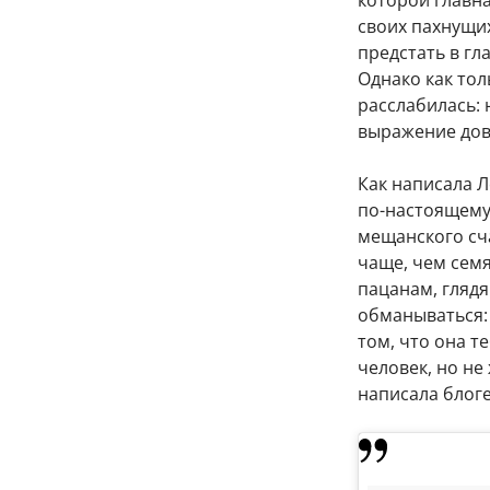
своих пахнущи
предстать в г
Однако как тол
расслабилась: 
выражение дово
Как написала Л
по-настоящему 
мещанского сча
чаще, чем сем
пацанам, глядя
обманываться: 
том, что она т
человек, но не
написала блоге