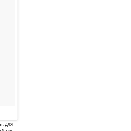
, для
Собчак