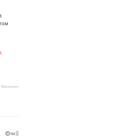
й
этом
й
а Миленин