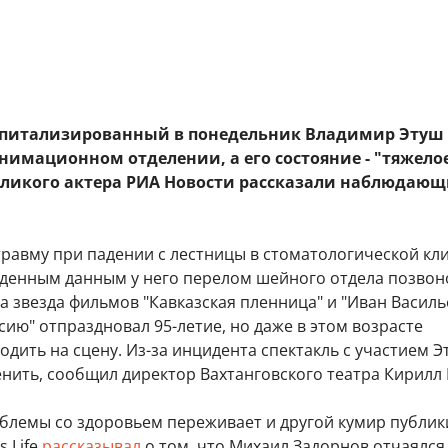
спитализированный в понедельник Владимир Этуш
анимационном отделении, а его состояние - "тяжелое
ликого актера РИА Новости рассказали наблюдающ
равму при падении с лестницы в стоматологической кли
денным данным у него перелом шейного отдела позвон
да звезда фильмов "Кавказская пленница" и "Иван Васил
ию" отпраздновал 95-летие, но даже в этом возрасте
дить на сцену. Из-за инцидента спектакль с участием 
нить, сообщил директор Вахтанговского театра Кирилл 
блемы со здоровьем переживает и другой кумир публики
s Life
рассказывал
о том, что Михаил Задорнов отчаялся