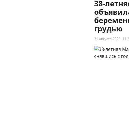
38-летн
объявил
беременн
грудью
31 августа 2023, 11: