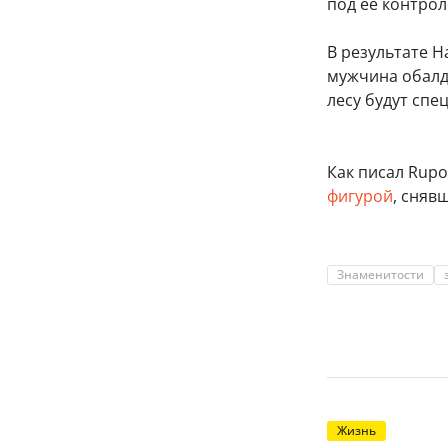
под ее контрол
В результате 
мужчина обалде
лесу будут спе
Как писал Rupos
фигурой
, сняв
Знаменитости
Жизнь