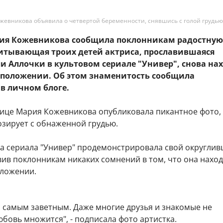
жевникова объявила о четвертой беременности, снявшись с голой грудью
рия Кожевникова сообщила поклонникам радостную
питывающая троих детей актриса, прославившаяся
и Аллочки в культовом сериале "Универ", снова на
 положении. Об этом знаменитость сообщила
в личном блоге.
нице Мария Кожевникова опубликовала пикантное фото,
озирует с обнаженной грудью.
да сериала "Универ" продемонстрировала свой округли
вив поклонникам никаких сомнений в том, что она наход
ложении.
и самым заветным. Даже многие друзья и знакомые не
бовь множится", - подписала фото артистка.