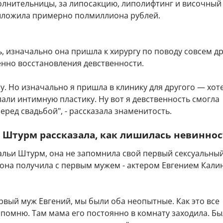
олнительницы, за липосакцию, липолифтинг и височный
ыложила примерно полмиллиона рублей.
, изначально она пришла к хирургу по поводу совсем д
енно восстановления девственности.
пу. Но изначально я пришла в клинику для другого — хот
али интимную пластику. Ну вот я девственность смогла
еред свадьбой", - рассказала знаменитость.
 Штурм рассказала, как лишилась невинно
альи Штурм, она не запомнила свой первый сексуальны
 она получила с первым мужем - актером Евгением Кали
рвый муж Евгений, мы были оба неопытные. Как это все
помню. Там мама его постоянно в комнату заходила. Бы