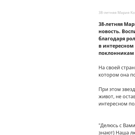
38-летняя Мария Ко
38-летняя Ма
новость. Вос
благодаря рол
в интересном
поклонникам 
На своей стра
котором она п
При этом звез
живот, не оста
интересном по
"Делюсь с Вам
знают) Наша лю