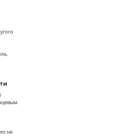
ругого
ела,
сти
й
нцевым.
ло не