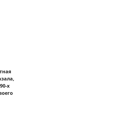
тная
азала,
90-х
воего