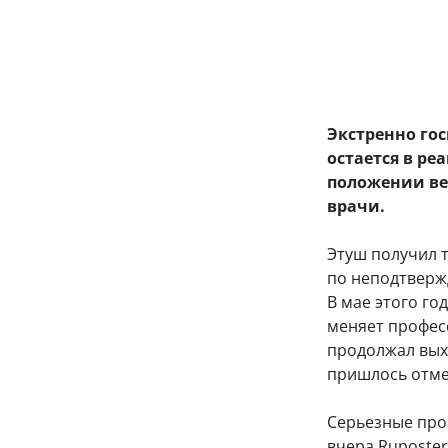
Экстренно го
остается в ре
положении ве
врачи.
Этуш получил т
по неподтверж
В мае этого го
меняет професс
продолжал выхо
пришлось отме
Серьезные про
вчера Ruposter