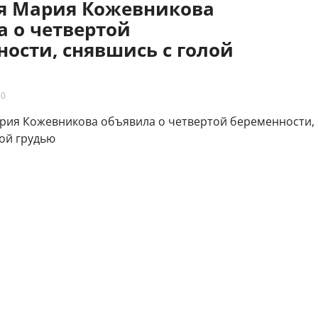
яя Мария Кожевникова
а о четвертой
ости, снявшись с голой
20