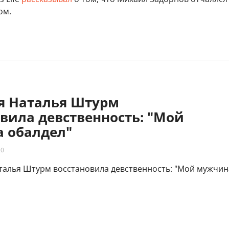
ом.
яя Наталья Штурм
вила девственность: "Мой
 обалдел"
20