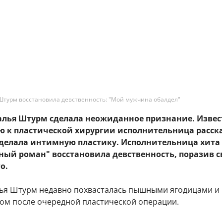
Штурм восстановила девственность: "Мой мужчина обалдел"
талья Штурм сделала неожиданное признание. Извес
ю к пластической хирургии исполнительница расск
сделала интимную пластику. Исполнительница хита 
ный роман" восстановила девственность, поразив с
о.
ья Штурм недавно похвасталась пышными ягодицами и
ом после очередной пластической операции.