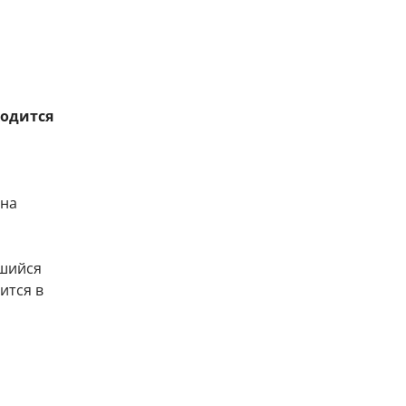
ходится
 на
вшийся
ится в