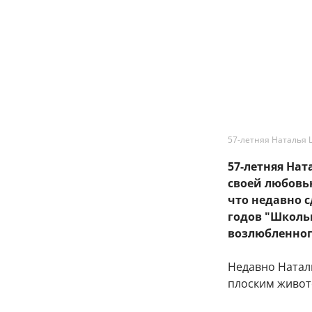
57-летняя Наталья 
57-летняя На
своей любовь
что недавно 
годов "Школь
возлюбленног
Недавно Натал
плоским живот