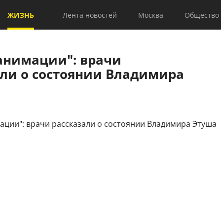
ЖИЗНЬ
Лента новостей
Москва
Общество
еанимации": врачи
али о состоянии Владимира