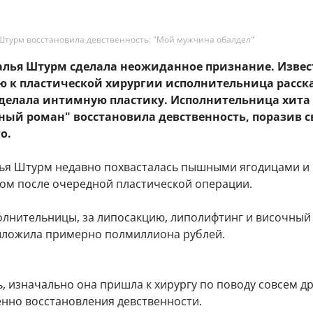
Штурм восстановила девственность: "Мой мужчина обалдел"
талья Штурм сделала неожиданное признание. Извес
ю к пластической хирургии исполнительница расск
сделала интимную пластику. Исполнительница хита 
ный роман" восстановила девственность, поразив с
о.
ья Штурм недавно похвасталась пышными ягодицами и
ом после очередной пластической операции.
олнительницы, за липосакцию, липолифтинг и височный
ыложила примерно полмиллиона рублей.
, изначально она пришла к хирургу по поводу совсем д
енно восстановления девственности.