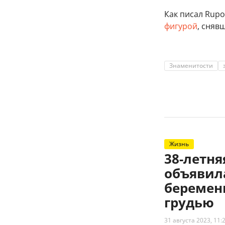
Как писал Rupos
фигурой
, сняв
Знаменитости
Жизнь
38-летн
объявил
беременн
грудью
31 августа 2023, 11: