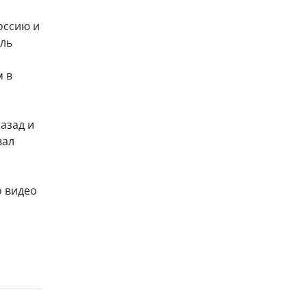
оссию и
оль
м в
назад и
вал
о видео