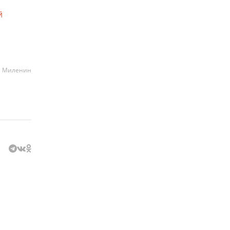
й
а Миленин