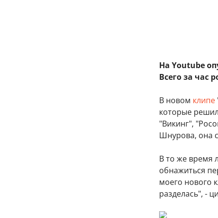
На Youtube оп
Всего за час 
В новом
клипе
которые решил
"Викинг", "Рос
Шнурова, она 
В то же время 
обнажиться пер
моего нового к
разделась", - 