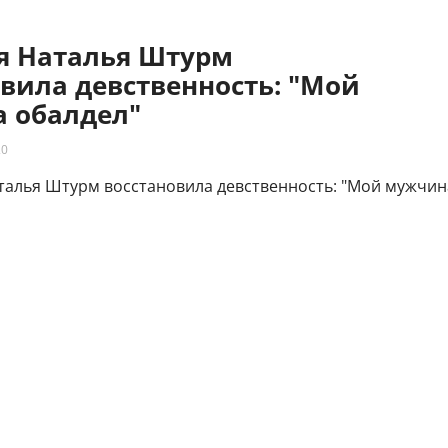
яя Наталья Штурм
вила девственность: "Мой
 обалдел"
20