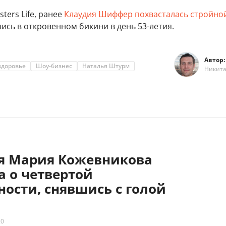
ters Life, ранее
Клаудия Шиффер похвасталась стройно
шись в откровенном бикини в день 53-летия.
Автор:
здоровье
Шоу-бизнес
Наталья Штурм
Никит
яя Мария Кожевникова
а о четвертой
ости, снявшись с голой
20