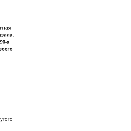
тная
азала,
90-х
воего
ругого