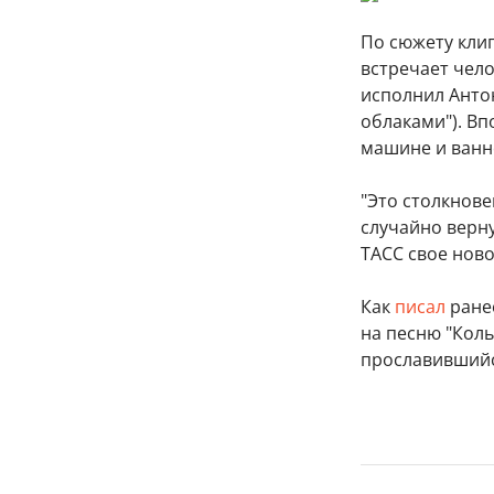
По сюжету клип
встречает чело
исполнил Анто
облаками"). Вп
машине и ванн
"Это столкнове
случайно верну
ТАСС свое нов
Как
писал
ранее
на песню
"Коль
прославившийс