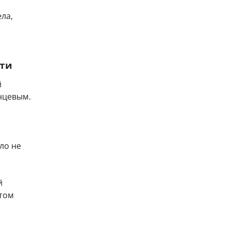
ела,
сти
й
нцевым.
ло не
й
этом