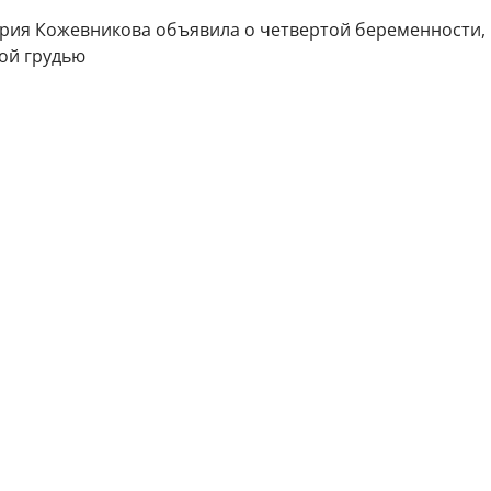
жевникова объявила о четвертой беременности, снявшись с голой грудью
рия Кожевникова сообщила поклонникам радостную
питывающая троих детей актриса, прославившаяся
и Аллочки в культовом сериале "Универ", снова на