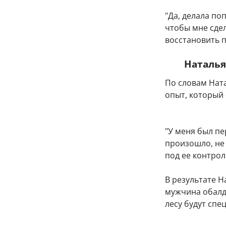
"Да, делала по
чтобы мне сдел
восстановить п
Наталья
По словам Нат
опыт, который
"У меня был пе
произошло, не 
под ее контрол
В результате 
мужчина обалде
лесу будут спе