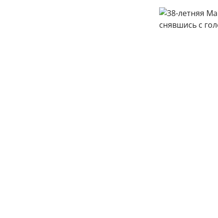
38-летняя Мария Ко
38-летняя Ма
новость. Вос
благодаря рол