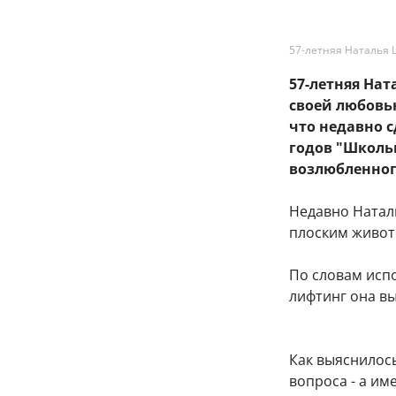
57-летняя Наталья 
57-летняя На
своей любовь
что недавно 
годов "Школь
возлюбленног
Недавно Натал
плоским живот
По словам исп
лифтинг она в
Как выяснилось
вопроса - а им