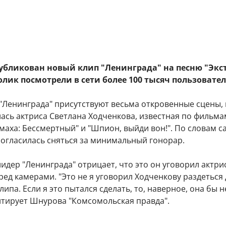
убликован новый клип "Ленинграда" на песню "Экст
ролик посмотрели в сети более 100 тысяч пользовател
"Ленинграда" присутствуют весьма откровенные сцены, 
ась актриса Светлана Ходченкова, известная по фильма
омаха: Бессмертный" и "Шпион, выйди вон!". По словам с
согласилась сняться за минимальный гонорар.
лидер "Ленинграда" отрицает, что это он уговорил актри
ед камерами. "Это не я уговорил Ходченкову раздеться 
липа. Если я это пытался сделать, то, наверное, она бы н
цитирует Шнурова "Комсомольская правда".