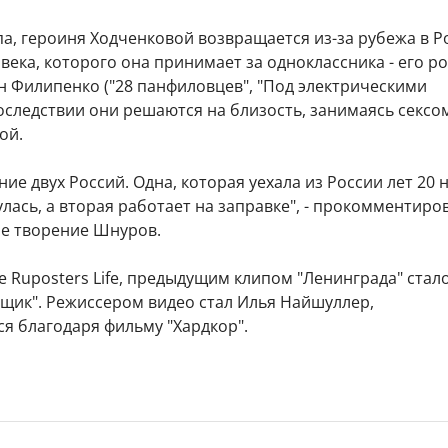
а, героиня Ходченковой возвращается из-за рубежа в Р
века, которого она принимает за одноклассника - его р
н Филипенко ("28 панфиловцев", "Под электрическими
оследствии они решаются на близость, занимаясь сексо
ой.
ние двух Россий. Одна, которая уехала из России лет 20 
лась, а вторая работает на заправке", - прокомментиро
ое творение Шнуров.
 Ruposters Life, предыдущим клипом "Ленинграда" стал
щик". Режиссером видео стал Илья Найшуллер,
я благодаря фильму "Хардкор".