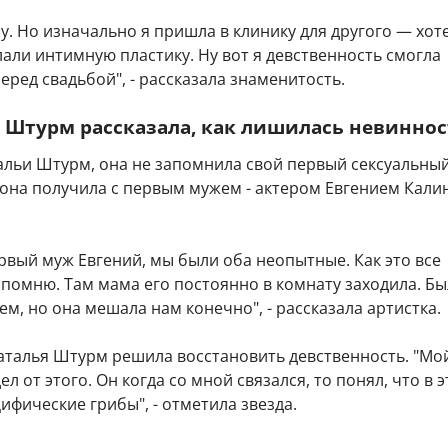
пу. Но изначально я пришла в клинику для другого — хот
али интимную пластику. Ну вот я девственность смогла
еред свадьбой", - рассказала знаменитость.
 Штурм рассказала, как лишилась невинно
альи Штурм, она не запомнила свой первый сексуальны
 она получила с первым мужем - актером Евгением Кали
рвый муж Евгений, мы были оба неопытные. Как это все
помню. Там мама его постоянно в комнату заходила. Бы
ем, но она мешала нам конечно", - рассказала артистка.
Наталья Штурм решила восстановить девственность. "Мо
л от этого. Он когда со мной связался, то понял, что в 
цифические грибы", - отметила звезда.