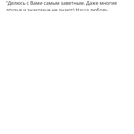
"Делюсь с Вами самым заветным. Даже многие
друзья и знакомые не знают) Наша любовь
множится", - подписала фото артистка.
Подписчики Марии Кожевниковой тут же стали
поздравлять в комментариях своего кумира с
радостным событием.
Мой поздравления, дорогая!!! Кайф!!!
Говорят у Марий все дети чаще однополые,
вот у меня 4 сына. Даже любопытно стало.
Машуняяя какое счастье, какая же ты
красивая, умница!!!! Урааааа!!!
Актриса пока не стал озвучивать пол будущего
ребенка и приблизительную дату
родов. Напомним, Мария Кожевникова