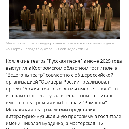
Московские театры поддерживают бойцов в госпиталях и дают
концерты неподалёку от зоны боевых действий
Коллектив театра "Русская песня" в июне 2025 года
выступил в Костромском областном госпитале, а
"Ведогонь-театр" совместно с общероссийской
организацией "Офицеры России" реализовал
проект "Армия: театр: когда мы вместе – сила" – в
его рамках он выступал в областном госпитале
вместе с театром имени Гоголя и "Ромэном".
Московский театр иллюзии представил
литературно-музыкальную программу в госпитале
имени Николая Бурденко, а мастерская "12"