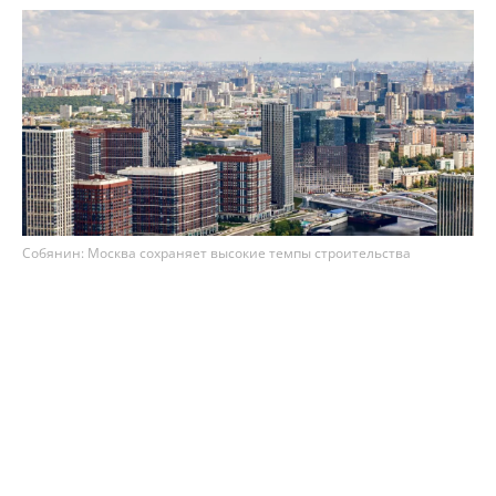
Собянин: Москва сохраняет высокие темпы строительства
недвижимости
Столица сохраняет высокие темпы
строительства недвижимости – по итогам 7
месяцев 2026 года в Москве возвели 8,1 млн м²
площадей. Как рассказал мэр Сергей Собянин,
из них 75% (3,3 млн м²) – это жильё, а 25% (1,1
млн м²) – офисы.