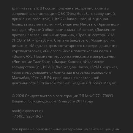
Для читателей: В России признаны экстремистскими и
запрещены организации ФБК (Фонд борьбы с коррупцией,
признан иноагентом), Штабы Навального, «Национал-
большевистская партия», «Свидетели Иеговы», «Армия воли
народа», «Русский общенациональный союз», «Движение
против нелегальной иммиграции», «Правый сектор», УНА-
УНСО, УПА, «Тризуб им. Степана Бандеры», «Мизантропик
дивижн», «Меджлис крымскотатарского народа», движение
«Артподготовка», общероссийская политическая партия
«Воля», АУЕ. Признаны террористическими и запрещены:
«Движение Талибан», «Имарат Кавказ», «Исламское
государство» (ИГ, ИГИЛ), Джебхад-ан-Нусра, «АУМ Синрике»,
«Братья-мусульмане», «Аль-Каида в странах исламского
Магриба», "Сеть". В РФ признана нежелательной
деятельность "Открытой России", издания "Проект Медиа".
© 2026 Cвидетельство о регистрации ЭЛ № ФС 77 - 70693
Выдано Роскомнадзором 15 августа 2017 года
mail@ruposters.ru
+7 (495) 920-10-27
Все права на оригинальные материалы на сайте защищены