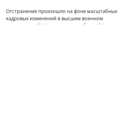
Отстранение произошло на фоне масштабных
кадровых изменений в высшем военном
руководстве США, затронувших более 20
высокопоставленных офицеров. Причины
решения официально не раскрываются. При этом
источник ABC News утверждает, что оно не связано
с планами министра войны Пита Хегсета по
перестройке руководящего состава американских
вооруженных сил.
Костанца возглавлял 5-й корпус армии США с 2024
года. Его преемником стал генерал-майор Томас
Фелти, чью кандидатуру одобрил Сенат США. До
его назначения исполняющим обязанности
командующего корпусом был бригадный генерал
Джон Маунтфорд. В апреле Пентагон также
объявил об отставке начальника штаба
Сухопутных войск генерала Рэнди Джорджа, а его