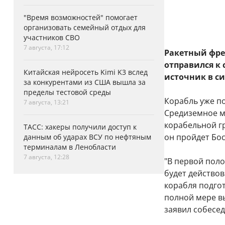
"Время возможностей" помогает
организовать семейный отдых для
участников СВО
7 августа, 17:12
Ракетный фре
отправился к 
Китайская нейросеть Kimi K3 вслед
источник в с
за конкурентами из США вышла за
пределы тестовой среды
Корабль уже по
7 августа, 13:21
Средиземное м
корабельной гр
ТАСС: хакеры получили доступ к
он пройдет Бо
данным об ударах ВСУ по нефтяным
терминалам в Ленобласти
7 августа, 12:28
"В первой поло
будет действов
корабля подго
полной мере вы
заявил собесед