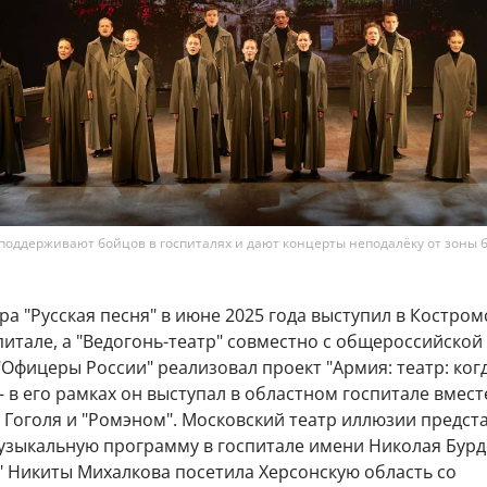
поддерживают бойцов в госпиталях и дают концерты неподалёку от зоны 
ра "Русская песня" в июне 2025 года выступил в Костро
итале, а "Ведогонь-театр" совместно с общероссийской
Офицеры России" реализовал проект "Армия: театр: ког
 – в его рамках он выступал в областном госпитале вмест
 Гоголя и "Ромэном". Московский театр иллюзии предст
узыкальную программу в госпитале имени Николая Бурд
" Никиты Михалкова посетила Херсонскую область со