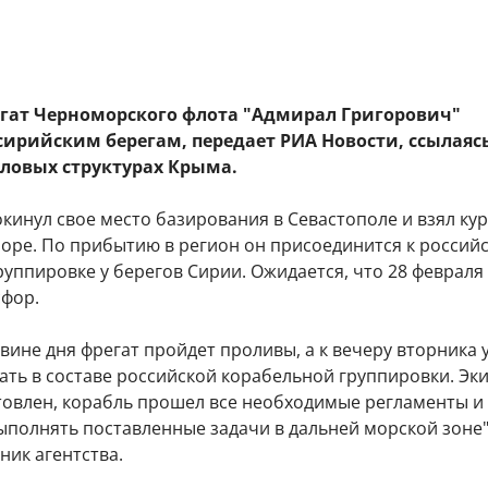
гат Черноморского флота "Адмирал Григорович"
сирийским берегам, передает РИА Новости, ссылаяс
иловых структурах Крыма.
кинул свое место базирования в Севастополе и взял кур
оре. По прибытию в регион он присоединится к россий
уппировке у берегов Сирии. Ожидается, что 28 февраля
сфор.
вине дня фрегат пройдет проливы, а к вечеру вторника 
ать в составе российской корабельной группировки. Эк
товлен, корабль прошел все необходимые регламенты и 
полнять поставленные задачи в дальней морской зоне",
ник агентства.