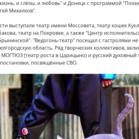
жизнь, и слёзы, и любовь" и Донецк с программой "Поэз
гей Михалков".
сти выступали театр имени Моссовета, театр кошек Кукл
бакова, театр на Покровке, а также "Центр исполнительс
брынинской". "Ведогонь-театр" посещал с гастролями не
Белгородскую область. Ряд творческих коллективов, вкл
a, МОГТЮЗ (театр роста в Царицыно) и русский духовный 
и постановки, посвящённые СВО.