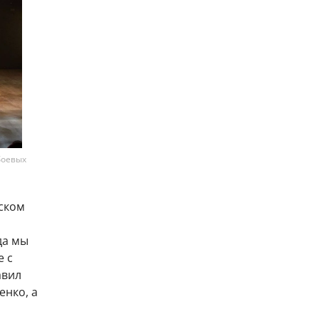
боевых
мском
да мы
е с
авил
енко, а