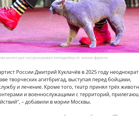
ёва много раз гастролировал неподалёку от линии фронта
артист России Дмитрий Куклачёв в 2025 году неоднокра
аве творческих агитбригад, выступая перед бойцами,
ужбу и лечение. Кроме того, театр принял трёх животн
онтерами и военнослужащими с территорий, прилегающ
йствий", – добавили в мэрии Москвы.
s рассказал, как
столичный городской проект "Время
 помогает организовать семейный отдых для участнико