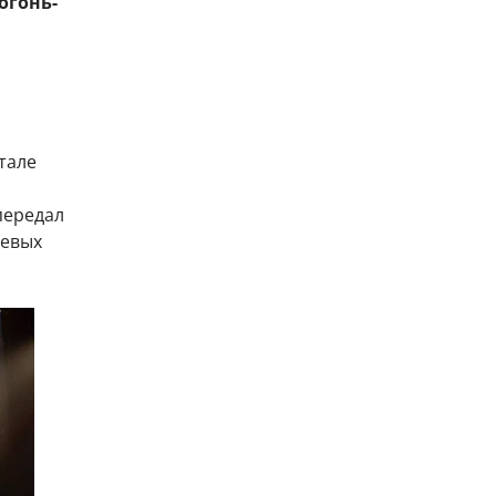
огонь-
тале
передал
оевых