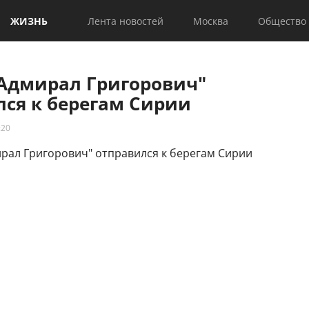
ЖИЗНЬ
Лента новостей
Москва
Общество
"Адмирал Григорович"
лся к берегам Сирии
:20