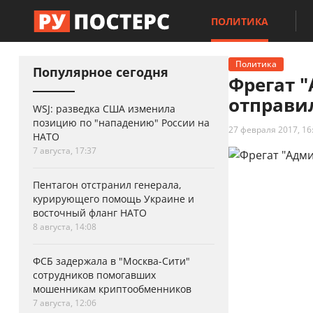
ПОЛИТИКА
Политика
Популярное сегодня
Фрегат 
отправи
WSJ: разведка США изменила
позицию по "нападению" России на
27 февраля 2017, 16
НАТО
7 августа, 17:37
Пентагон отстранил генерала,
курирующего помощь Украине и
восточный фланг НАТО
8 августа, 14:08
ФСБ задержала в "Москва-Сити"
сотрудников помогавших
мошенникам криптообменников
7 августа, 12:06