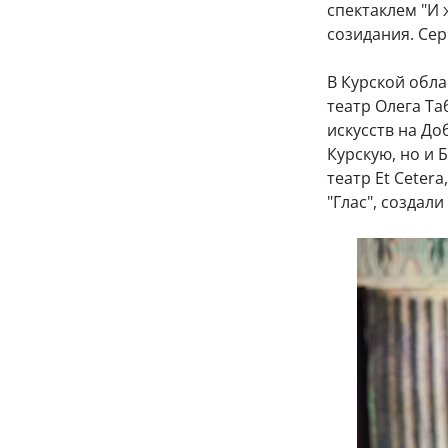
спектаклем "И 
созидания. Сер
В Курской обла
театр Олега Та
искусств на До
Курскую, но и 
театр Et Ceter
"Глас", создал