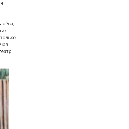
ия
ачёва,
ких
 только
ючая
театр