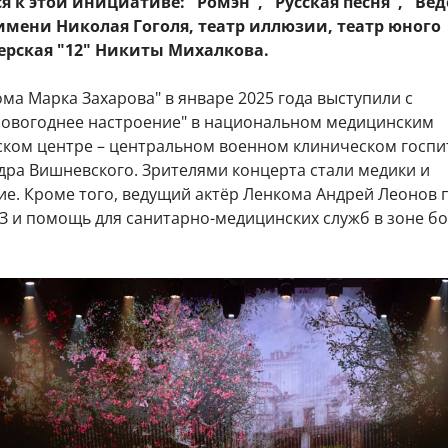
 к этой инициативе: "Ромэн", "Русская песня", "Вед
 имени Николая Гоголя, театр иллюзии, театр юного
ерская "12" Никиты Михалкова.
ма Марка Захарова" в январе 2025 года выступили с
овогоднее настроение" в национальном медицинским
ском центре – центральном военном клиническом госпи
дра Вишневского. Зрителями концерта стали медики и
е. Кроме того, ведущий актёр Ленкома Андрей Леонов 
З и помощь для санитарно-медицинских служб в зоне б