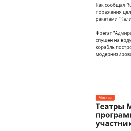
Как сообщал Ru
поражения целе
ракетами "Кали
Фрегат "Адмира
спущен на воду
корабль постр
модернизирова
Москва
Театры 
програм
участни