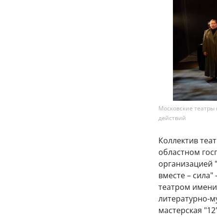
Московские театры 
действий
Коллектив теат
областном госп
организацией "
вместе – сила"
театром имени
литературно-м
мастерская "12