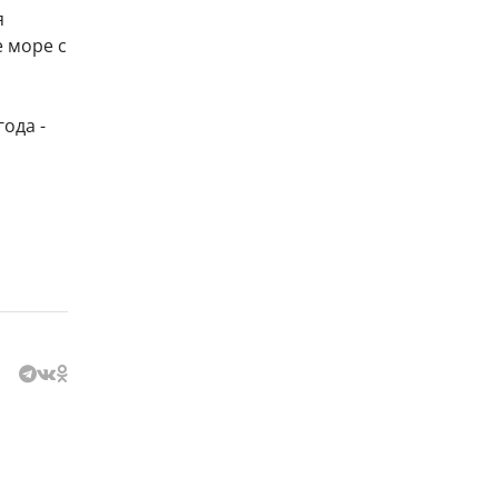
я
 море с
ода -
й