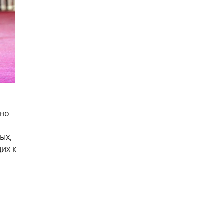
тно
ых,
их к
в СВО
.