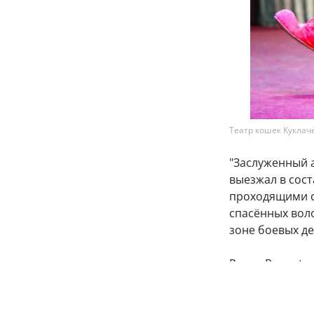
Театр кошек Куклач
"Заслуженный 
выезжал в сост
проходящими сл
спасённых вол
зоне боевых де
Ранее Ruposter
возможностей"