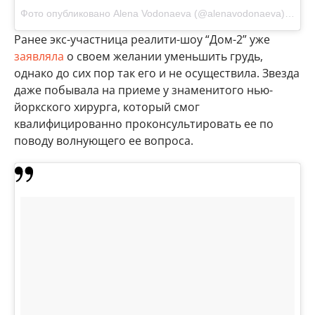
Фото опубликовано Alena Vodonaeva (@alenavodonaeva)
Окт 1
Ранее экс-участница реалити-шоу “Дом-2” уже
заявляла
о своем желании уменьшить грудь,
однако до сих пор так его и не осуществила. Звезда
даже побывала на приеме у знаменитого нью-
йоркского хирурга, который смог
квалифицированно проконсультировать ее по
поводу волнующего ее вопроса.