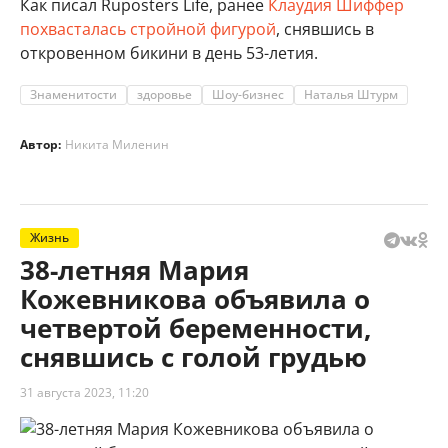
Как писал Ruposters Life, ранее
Клаудия Шиффер
похвасталась стройной фигурой
, снявшись в
откровенном бикини в день 53-летия.
Знаменитости
здоровье
Шоу-бизнес
Наталья Штурм
Автор:
Никита Миленин
Жизнь
38-летняя Мария
Кожевникова объявила о
четвертой беременности,
снявшись с голой грудью
31 августа 2023, 11:20