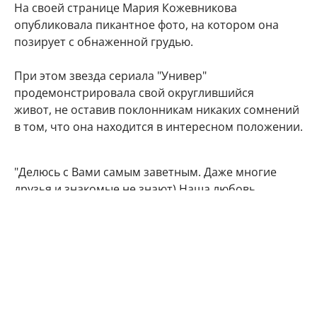
На своей странице Мария Кожевникова
опубликовала пикантное фото, на котором она
позирует с обнаженной грудью.
При этом звезда сериала "Универ"
продемонстрировала свой округлившийся
живот, не оставив поклонникам никаких сомнений
в том, что она находится в интересном положении.
"Делюсь с Вами самым заветным. Даже многие
друзья и знакомые не знают) Наша любовь
множится", - подписала фото артистка.
Подписчики Марии Кожевниковой тут же стали
поздравлять в комментариях своего кумира с
радостным событием.
Мой поздравления, дорогая!!! Кайф!!!