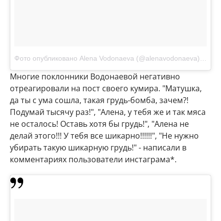
Фото опубликовано Alena Vodonaeva (@alenavodonaeva)
Окт 5
Многие поклонники Водонаевой негативно
отреагировали на пост своего кумира. "Матушка,
да ты с ума сошла, такая грудь-бомба, зачем?!
Подумай тысячу раз!", "Алена, у тебя же и так мяса
не осталось! Оставь хотя бы грудь!", "Алена не
делай этого!!! У тебя все шикарно!!!!!!", "Не нужно
убирать такую шикарную грудь!" - написали в
комментариях пользователи инстаграма*.