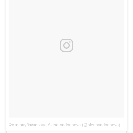
Фото опубликовано Alena Vodonaeva (@alenavodonaeva)
Окт 2