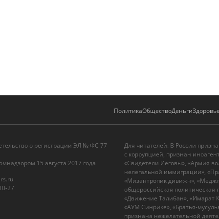
Политика
Общество
Деньги
Здоровь
етельство о регистрации ЭЛ № ФС 77
Для читателей: В России призн
с коррупцией, признан иноаген
омнадзором 15 августа 2017 года
«Свидетели Иеговы», «Армия во
нелегальной иммиграции», «Пра
rs.ru
«Мизантропик дивижн», «Меджли
10-27
общероссийская политическая п
«Движение Талибан», «Имарат Ка
«АУМ Синрике», «Братья-мусульм
признана нежелательной деятел