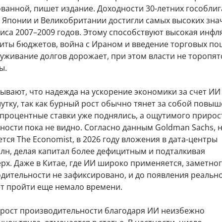
ованной, пишет издание. Доходности 30-летних гособли
 Японии и Великобритании достигли самых высоких зна
иса 2007–2009 годов. Этому способствуют высокая инфл
иты бюджетов, война с Ираном и введение торговых по
луживание долгов дорожает, при этом власти не торопят
ы.
ывают, что надежда на ускорение экономики за счет И
утку, так как бурный рост обычно тянет за собой повы
 процентные ставки уже поднялись, а ощутимого прирос
ости пока не видно. Согласно данным Goldman Sachs, 
тся The Economist, в 2026 году вложения в дата-центры
рлн, делая капитал более дефицитным и подталкивая
рх. Даже в Китае, где ИИ широко применяется, заметно
одительности не зафиксировано, и до появления реальн
т пройти еще немало времени.
рост производительности благодаря ИИ неизбежно