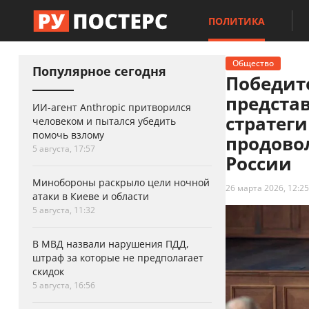
ПОЛИТИКА
Общество
Популярное сегодня
Победит
предста
ИИ-агент Anthropic притворился
стратег
человеком и пытался убедить
помочь взлому
продово
5 августа, 17:57
России
Минобороны раскрыло цели ночной
26 марта 2026, 12:25
атаки в Киеве и области
5 августа, 11:32
В МВД назвали нарушения ПДД,
штраф за которые не предполагает
скидок
5 августа, 16:56