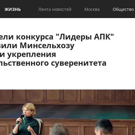
ЖИЗНЬ
Лента новостей
Москва
Общество
ели конкурса "Лидеры АПК"
вили Минсельхозу
ии укрепления
льственного суверенитета