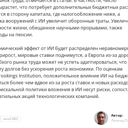
нок труда, отмечается в статье. В частности, число
ырастет, что потребует дополнительных бюджетных рас
ся в сторону капитала, где налогообложение ниже, а
ка вооружений с ИИ увеличит оборонные траты. Увели
ости жизни, обещанное научными прорывами, также
оды на пенсии.
омический эффект от ИИ будет распределен неравномерн
ирост, мировые ставки поднимутся, а Европа из-за дор
бкого рынка труда может не успеть адаптироваться, что
ту долгов без ускорения роста экономики. По оценкам
ookings Institution, положительное влияние ИИ на бюд
ься более чем вдвое из-за роста ставок и новых расходо
искальной политики вложения в ИИ несут риски, сопос
латильных акций технологических компаний.
Автор:
иноСМИ
Леонид П