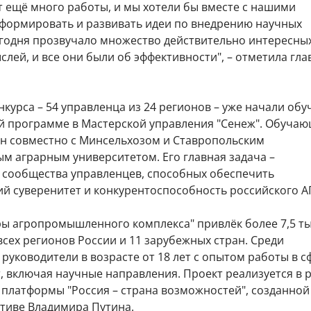
т ещё много работы, и мы хотели бы вместе с нашими
формировать и развивать идеи по внедрению научных
егодня прозвучало множество действительно интересны
лей, и все они были об эффективности", – отметила гла
курса – 54 управленца из 24 регионов – уже начали обу
й программе в Мастерской управления "Сенеж". Обуча
ан совместно с Минсельхозом и Ставропольским
м аграрным университетом. Его главная задача –
сообщества управленцев, способных обеспечить
ий суверенитет и конкурентоспособность российского А
ры агропромышленного комплекса" привлёк более 7,5 т
всех регионов России и 11 зарубежных стран. Среди
 руководители в возрасте от 18 лет с опытом работы в с
т, включая научные направления. Проект реализуется в 
платформы "Россия – страна возможностей", созданной 
ативе Владимира Путина.