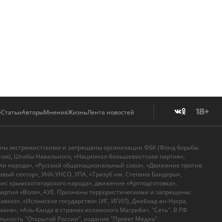
е
Статьи
Авторы
Мнения
Жизнь
Лента новостей
аны экстремистскими и запрещены организации ФБК (Фонд борьбы
том), Штабы Навального, «Национал-большевистская партия»,
ли народа», «Русский общенациональный союз», «Движение против
вый сектор», УНА-УНСО, УПА, «Тризуб им. Степана Бандеры»,
с крымскотатарского народа», движение «Артподготовка»,
артия «Воля», АУЕ. Признаны террористическими и запрещены:
вказ», «Исламское государство» (ИГ, ИГИЛ), Джебхад-ан-Нусра,
ане», «Аль-Каида в странах исламского Магриба», "Сеть". В РФ
ьность "Открытой России", издания "Проект Медиа".