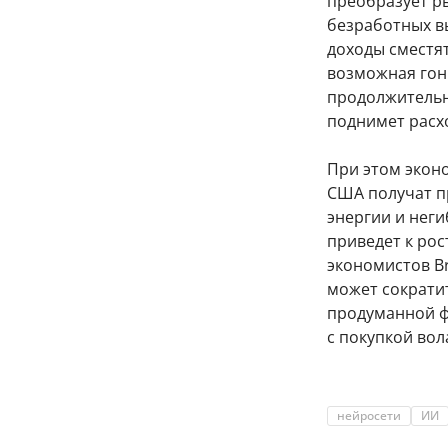
преобразует ры
безработных в
доходы сместят
возможная гон
продолжительн
поднимет расх
При этом экон
США получат пр
энергии и неги
приведет к рос
экономистов Br
может сократит
продуманной ф
с покупкой во
нейросети
ИИ