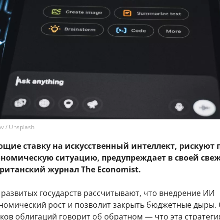
v / Unsplash
ющие ставку на искусственный интеллект, рискуют 
ономическую ситуацию, предупреждает в своей све
ританский журнал The Economist.
 развитых государств рассчитывают, что внедрение ИИ
ономический рост и позволит закрыть бюджетные дыры.
ков облигаций говорит об обратном — что эта стратеги