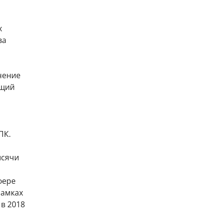
х
ва
чение
ющий
ПК.
ысячи
фере
рамках
в 2018