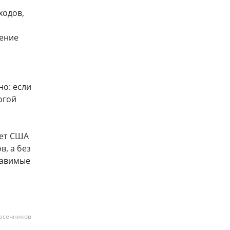
ходов,
чение
о: если
огой
жет США
в, а без
тавимые
асечников