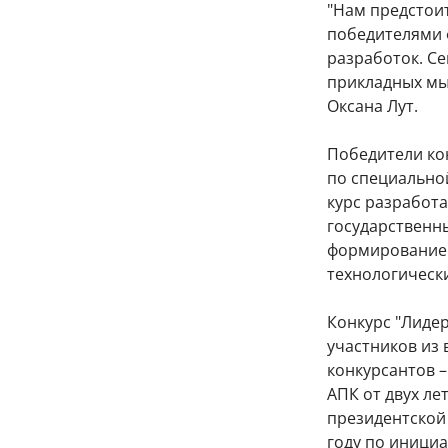
"Нам предстои
победителями 
разработок. С
прикладных мыс
Оксана Лут.
Победители кон
по специально
курс разработ
государственны
формирование 
технологическ
Конкурс "Лиде
участников из 
конкурсантов –
АПК от двух ле
президентской 
году по иници