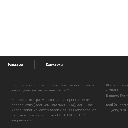
Реклама
Контакты
Все права на оригинальные материалы на сайте
© 2026 Cвид
защищены законодательством РФ
- 70693
Выдано Роск
Копирование, размножение, распространение,
перепечатка (целиком или частично), или иное
mail@ruposte
использование материалов с сайта Рупостерс без
+7 (495) 920-
письменного разрешения ООО "РУПОСТЕРС"
запрещено.