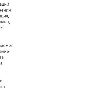
гаций
чений
яция,
шлин,
ся
И может
шение
та
на
го
ого