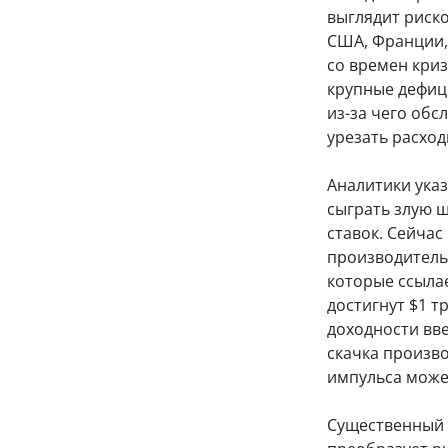
выглядит риск
США, Франции,
со времен криз
крупные дефиц
из-за чего обс
урезать расход
Аналитики указ
сыграть злую ш
ставок. Сейчас
производительн
которые ссылае
достигнут $1 т
доходности вве
скачка произв
импульса може
Существенный 