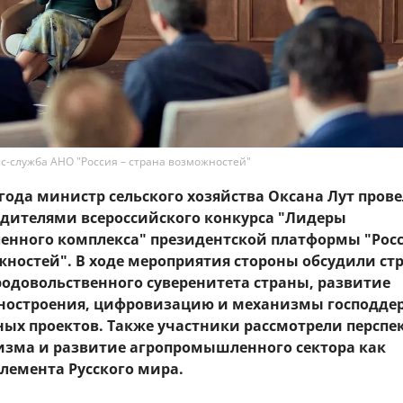
сс-служба АНО "Россия – страна возможностей"
 года министр сельского хозяйства Оксана Лут пров
бедителями всероссийского конкурса "Лидеры
нного комплекса" президентской платформы "Росс
жностей". В ходе мероприятия стороны обсудили ст
родовольственного суверенитета страны, развитие
ностроения, цифровизацию и механизмы господде
ых проектов. Также участники рассмотрели перспе
ризма и развитие агропромышленного сектора как
лемента Русского мира.