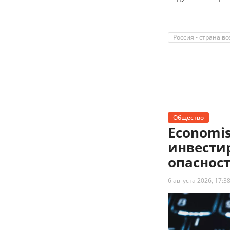
Россия - страна в
Общество
Economi
инвести
опаснос
6 августа 2026, 17:3