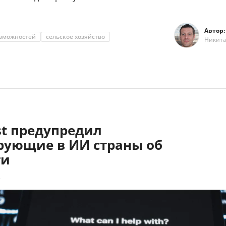
Автор:
озможностей
сельское хозяйство
Никит
st предупредил
рующие в ИИ страны об
ти
8