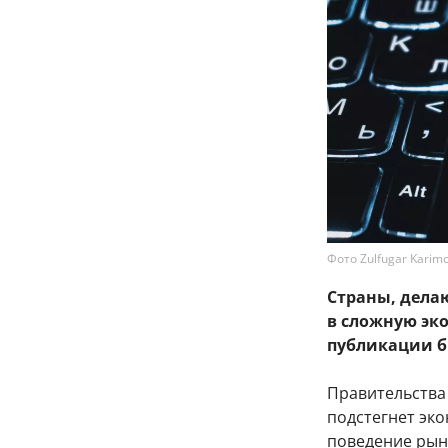
Фото Zulfugar Karimo
Страны, дела
в сложную эк
публикации б
Правительства
подстегнет эк
поведение рын