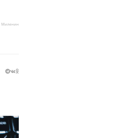
а Миленин