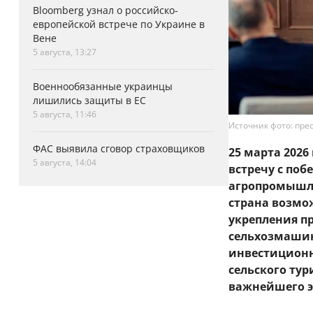
Bloomberg узнал о российско-
европейской встрече по Украине в
Вене
5 августа, 13:27
Военнообязанные украинцы
лишились защиты в ЕС
5 августа, 11:46
Источник фото: пре
ФАС выявила сговор страховщиков
25 марта 2026
5 августа, 14:04
встречу с по
агропромышле
страна возмо
укрепления п
сельхозмаши
инвестиционн
сельского ту
важнейшего э