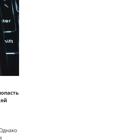
попасть
жей
 Однако
я