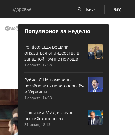
Здоровье
Популярное за неделю
Politico: США решили
отказаться от лидерства в
западной группе помощи
Украине
1 августа, 12:36
Рубио: США намерены
возобновить переговоры РФ
и Украины
1 августа, 14:33
Польский МИД вызвал
российского посла
31 июля, 18:13