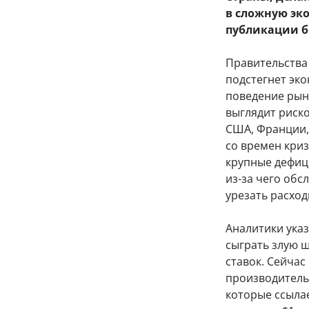
в сложную эк
публикации б
Правительства
подстегнет эк
поведение рын
выглядит риск
США, Франции,
со времен криз
крупные дефиц
из-за чего обс
урезать расход
Аналитики указ
сыграть злую ш
ставок. Сейчас
производительн
которые ссылае