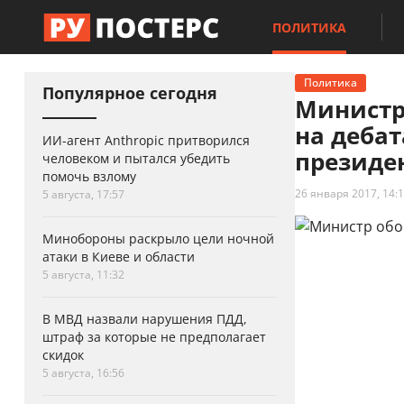
ПОЛИТИКА
Политика
Популярное сегодня
Министр
на дебат
ИИ-агент Anthropic притворился
президе
человеком и пытался убедить
помочь взлому
26 января 2017, 14:
5 августа, 17:57
Минобороны раскрыло цели ночной
атаки в Киеве и области
5 августа, 11:32
В МВД назвали нарушения ПДД,
штраф за которые не предполагает
скидок
5 августа, 16:56