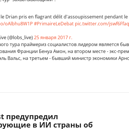
 le Drian pris en flagrant délit d'assoupissement pendant le
t.co/oAlbhu8W1P
#PrimaireLeDebat
pic.twitter.com/jswf6Ffa
ive (@lobs_live)
25 января 2017 г.
вого тура праймериз социалистов лидером является бы
ования Франции Бенуа Амон, на втором месте - экс-пре
ль Вальс, на третьем - бывший министр экономики Арн
st предупредил
рующие в ИИ страны об