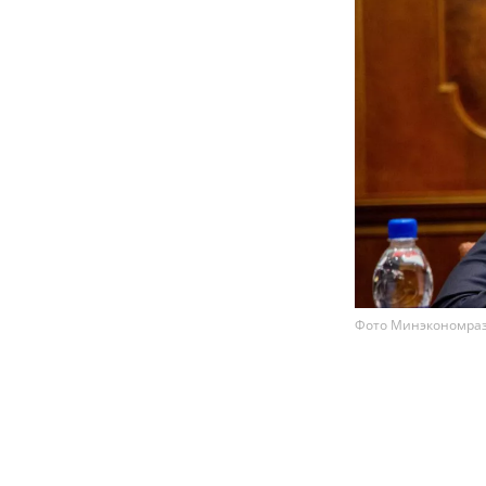
Фото Минэкономра
Минэкономраз
Новака вмест
мер поддержк
результате ат
глава ведомс