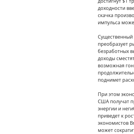
достигнут $1 т
доходности вве
скачка произв
импульса може
Существенный 
преобразует ры
безработных в
доходы сместят
возможная гон
продолжительн
поднимет расх
При этом экон
США получат пр
энергии и неги
приведет к рос
экономистов Br
может сократит