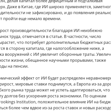
рлн, делая капитал более дефицитным и подталкивая
рх. Даже в Китае, где ИИ широко применяется, заметно
одительности не зафиксировано, и до появления реальн
т пройти еще немало времени.
рост производительности благодаря ИИ неизбежно
нок труда, отмечается в статье. В частности, число
ырастет, что потребует дополнительных бюджетных рас
ся в сторону капитала, где налогообложение ниже, а
ка вооружений с ИИ увеличит оборонные траты. Увели
ости жизни, обещанное научными прорывами, также
оды на пенсии.
омический эффект от ИИ будет распределен неравномерн
ирост, мировые ставки поднимутся, а Европа из-за дор
бкого рынка труда может не успеть адаптироваться, что
ту долгов без ускорения роста экономики. По оценкам
ookings Institution, положительное влияние ИИ на бюд
ься более чем вдвое из-за роста ставок и новых расходо