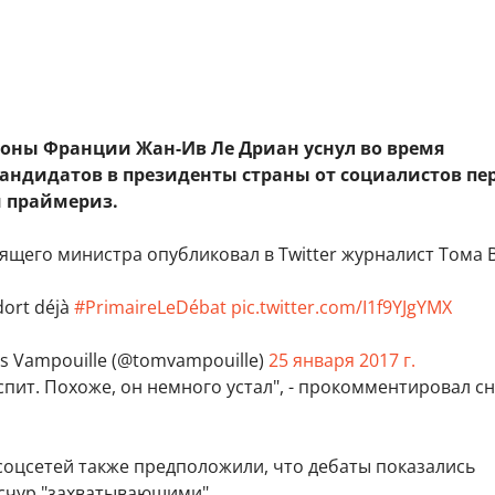
оны Франции Жан-Ив Ле Дриан уснул во время
кандидатов в президенты страны от социалистов пе
 праймериз.
ящего министра опубликовал в Twitter журналист Тома 
dort déjà
#PrimaireLeDébat
pic.twitter.com/I1f9YJgYMX
 Vampouille (@tomvampouille)
25 января 2017 г.
спит. Похоже, он немного устал", - прокомментировал с
соцсетей также предположили, что дебаты показались
счур "захватывающими".