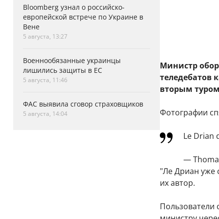
Bloomberg узнал о российско-
европейской встрече по Украине в
Вене
5 августа, 13:27
Военнообязанные украинцы
Министр обор
лишились защиты в ЕС
теледебатов 
5 августа, 11:46
вторым туром
ФАС выявила сговор страховщиков
Фотографии сп
5 августа, 14:04
Le Drian 
— Thomas
"Ле Дриан уже 
их автор.
Пользователи 
министру чере