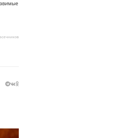
тавимые
асечников