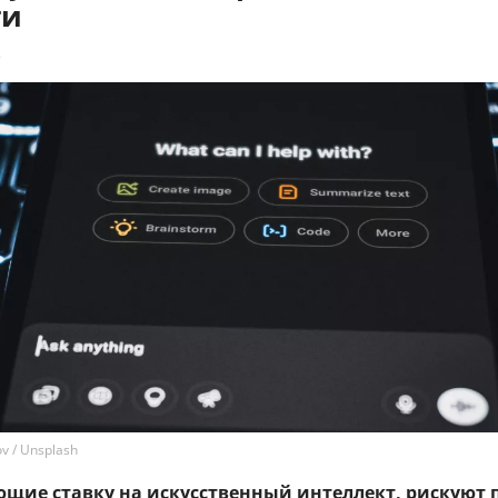
ти
8
v / Unsplash
ющие ставку на искусственный интеллект, рискуют 