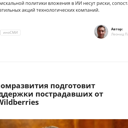
искальной политики вложения в ИИ несут риски, сопос
латильных акций технологических компаний.
Автор:
иноСМИ
Леонид П
омразвития подготовит
ддержки пострадавших от
Wildberries
3