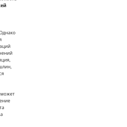
жей
 Однако
я
гаций
чений
яция,
шлин,
ся
И может
шение
та
на