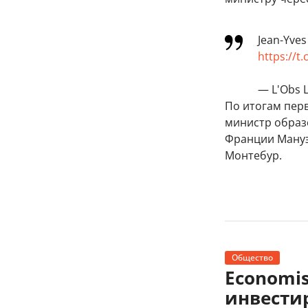
Jean-Yves
https://
— L'Obs L
По итогам пер
министр образ
Франции Мануэ
Монтебур.
Общество
Economi
инвести