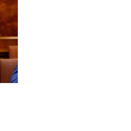
ра
пакет
казал