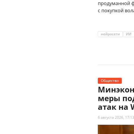
продуманной ф
с покупкой во
нейросети
ИИ
Общество
Минэкон
меры по
атак на 
6 августа 2026, 17:1