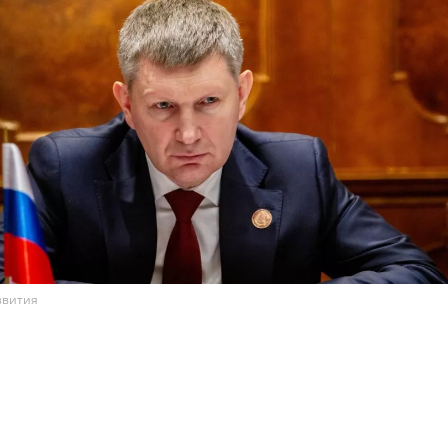
звития
вития под руководством вице‑премьера Александ
е с Минфином, ФНС и Центробанком разрабатывает 
и для предпринимателей, которые пострадали в
ак на склады Wildberries. Об этом журналистам расс
тва Максим Решетников, передает ТАСС.