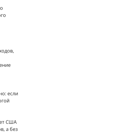
го
ого
ходов,
чение
о: если
огой
жет США
в, а без