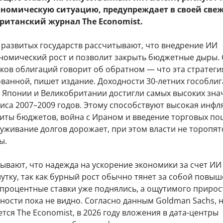
ономическую ситуацию, предупреждает в своей све
ританский журнал The Economist.
 развитых государств рассчитывают, что внедрение ИИ
ономический рост и позволит закрыть бюджетные дыры.
ков облигаций говорит об обратном — что эта стратеги
ованной, пишет издание. Доходности 30-летних гособли
 Японии и Великобритании достигли самых высоких зна
иса 2007–2009 годов. Этому способствуют высокая инфл
иты бюджетов, война с Ираном и введение торговых по
луживание долгов дорожает, при этом власти не торопят
ы.
ывают, что надежда на ускорение экономики за счет И
утку, так как бурный рост обычно тянет за собой повы
 процентные ставки уже поднялись, а ощутимого прирос
ости пока не видно. Согласно данным Goldman Sachs, 
тся The Economist, в 2026 году вложения в дата-центры