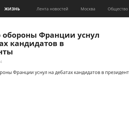
ЖИЗНЬ
Лента новостей
Москва
Общество
 обороны Франции уснул
ах кандидатов в
нты
14