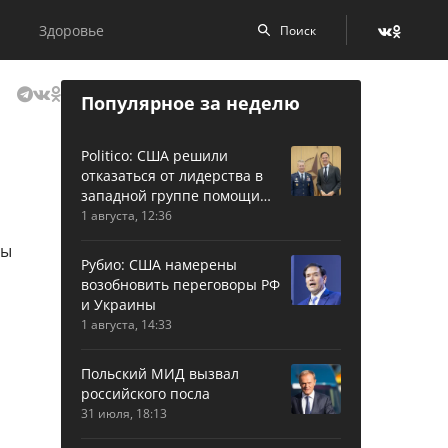
Здоровье
Популярное за неделю
Politico: США решили
отказаться от лидерства в
западной группе помощи
Украине
1 августа, 12:36
Рубио: США намерены
возобновить переговоры РФ
и Украины
1 августа, 14:33
Польский МИД вызвал
российского посла
31 июля, 18:13