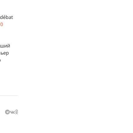
 débat
q0
вший
мьер
о