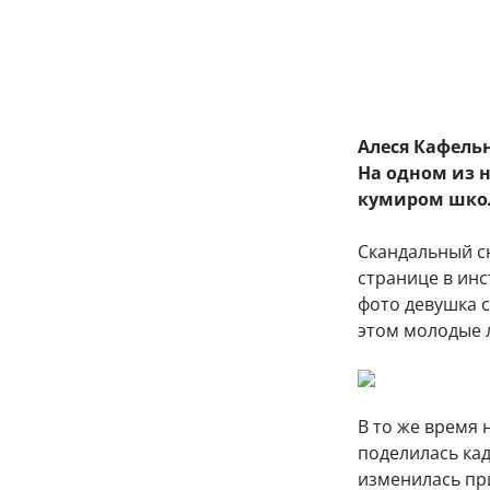
Алеся Кафель
На одном из 
кумиром школь
Скандальный с
странице в инс
фото девушка 
этом молодые 
В то же время
поделилась кад
изменилась при