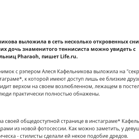
никова выложила в сеть несколько откровенных сн
них дочь знаменитого теннисиста можно увидеть с
ниц Pharaoh, пишет Life.ru.
нимок с рэпером Алеся Кафельникова выложила на "сек
таграме*, к которой имеют доступ лишь ее близкие друз
сидит верхом на своем возлюбленном, лежащем в постел
люди практически полностью обнажены.
 на своей общедоступной странице в инстаграме* Кафел
рами из новой фотосессии. Как можно заметить, у деву
ческа - стилисты сделали ей некое подобие дредов.