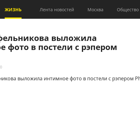
ЖИЗНЬ
Лента новостей
Москва
Общество
фельникова выложила
 фото в постели с рэпером
30