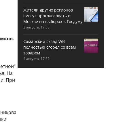
Жители других регионов
смогут проголосовать в
Москве на выборах в Госдуму
3 августа, 17:58
имков.
Самарский склад WB
полностью сгорел со всем
товаром
4 августа, 17:52
ретной"
ья. На
и. При
ьникова
шки