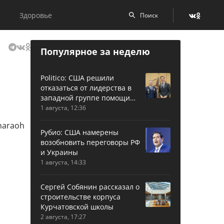
Здоровье
Популярное за неделю
Politico: США решили
отказаться от лидерства в
западной группе помощи
Украине
1 августа, 12:36
Рубио: США намерены
возобновить переговоры РФ
и Украины
1 августа, 14:33
Сергей Собянин рассказал о
строительстве корпуса
Курчатовской школы
2 августа, 17:27