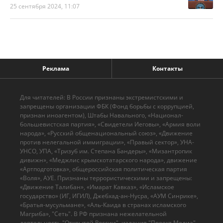
25 сентября 2024, 11:07
Реклама
Контакты
Для читателей: В России признаны экстремистскими и
запрещены организации ФБК (Фонд борьбы с коррупцией,
признан иноагентом), Штабы Навального, «Национал-
большевистская партия», «Свидетели Иеговы», «Армия воли
народа», «Русский общенациональный союз», «Движение
против нелегальной иммиграции», «Правый сектор», УНА-
УНСО, УПА, «Тризуб им. Степана Бандеры», «Мизантропик
дивижн», «Меджлис крымскотатарского народа», движение
«Артподготовка», общероссийская политическая партия
«Воля», АУЕ. Признаны террористическими и запрещены:
«Движение Талибан», «Имарат Кавказ», «Исламское
государство» (ИГ, ИГИЛ), Джебхад-ан-Нусра, «АУМ Синрике»,
«Братья-мусульмане», «Аль-Каида в странах исламского
Магриба», "Сеть". В РФ признана нежелательной
деятельность "Открытой России", издания "Проект Медиа".