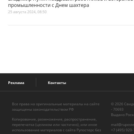
промышленности с Днем шахтера
25 августа 2024, 08:50
Реклама
Контакты
Все права на оригинальные материалы на сайте
© 2026 Cвид
защищены законодательством РФ
- 70693
Выдано Роск
Копирование, размножение, распространение,
перепечатка (целиком или частично), или иное
mail@ruposte
использование материалов с сайта Рупостерс без
+7 (495) 920-