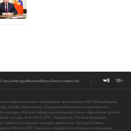
е
Статьи
Авторы
Мнения
Жизнь
Лента новостей
аны экстремистскими и запрещены организации ФБК (Фонд борьбы
том), Штабы Навального, «Национал-большевистская партия»,
ли народа», «Русский общенациональный союз», «Движение против
вый сектор», УНА-УНСО, УПА, «Тризуб им. Степана Бандеры»,
с крымскотатарского народа», движение «Артподготовка»,
артия «Воля», АУЕ. Признаны террористическими и запрещены: