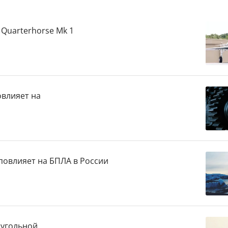
Quarterhorse Mk 1
овлияет на
повлияет на БПЛА в России
 угольной