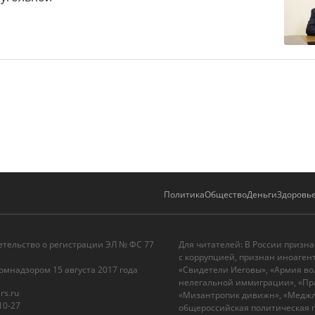
Политика
Общество
Деньги
Здоровь
етельство о регистрации ЭЛ № ФС 77
Для читателей: В России призн
с коррупцией, признан иноаген
омнадзором 15 августа 2017 года
«Свидетели Иеговы», «Армия во
нелегальной иммиграции», «Пра
rs.ru
«Мизантропик дивижн», «Меджли
10-27
общероссийская политическая п