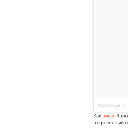
Публикация от 
Как
писал
Rupos
откровенный с