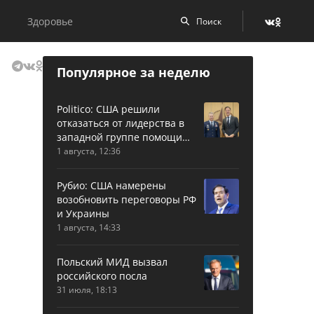
Здоровье
Популярное за неделю
Politico: США решили
отказаться от лидерства в
западной группе помощи
Украине
1 августа, 12:36
Рубио: США намерены
возобновить переговоры РФ
и Украины
1 августа, 14:33
Польский МИД вызвал
российского посла
31 июля, 18:13