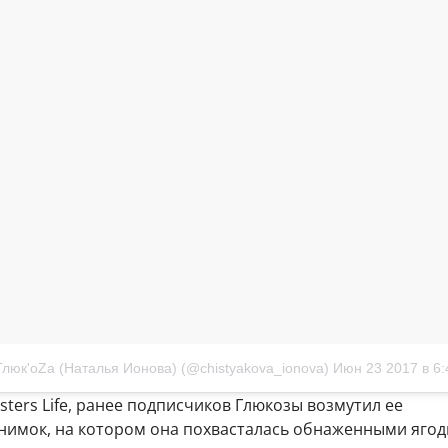
Глюк'oZa (Наталья Ионова) (@chistyakova_ionova)
Июн 23 2017 в 6
ters Life, ранее подписчиков Глюкозы возмутил ее
нимок, на котором она похвасталась обнаженными ягод