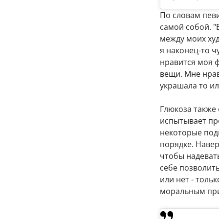
По словам певи
самой собой. "
между моих худ
я наконец-то ч
нравится моя ф
вещи. Мне нрав
украшала то ил
Глюкоза также 
испытывает про
некоторые подп
порядке. Навер
чтобы надевать
себе позволить,
или нет - толь
моральным при