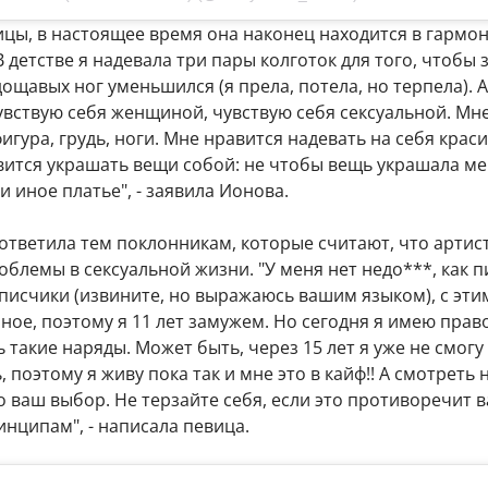
цы, в настоящее время она наконец находится в гармон
В детстве я надевала три пары колготок для того, чтобы 
ощавых ног уменьшился (я прела, потела, но терпела). А
увствую себя женщиной, чувствую себя сексуальной. Мн
игура, грудь, ноги. Мне нравится надевать на себя крас
ится украшать вещи собой: не чтобы вещь украшала мен
и иное платье", - заявила Ионова.
ответила тем поклонникам, которые считают, что артис
блемы в сексуальной жизни. "У меня нет недо***, как 
исчики (извините, но выражаюсь вашим языком), с этим
ное, поэтому я 11 лет замужем. Но сегодня я имею право
 такие наряды. Может быть, через 15 лет я уже не смогу
 поэтому я живу пока так и мне это в кайф!! А смотреть 
ко ваш выбор. Не терзайте себя, если это противоречит
нципам", - написала певица.