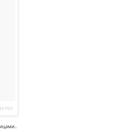
:44 PDT
ицами..