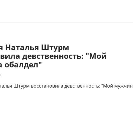
яя Наталья Штурм
вила девственность: "Мой
 обалдел"
20