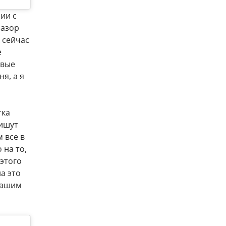
ии с
зазор
 сейчас
е
ивые
я, а я
тка
пишут
 все в
 на то,
 этого
на это
 вашим