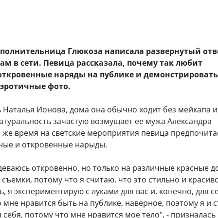
сполнительница Глюкоза написала развернутый отв
м в сети. Певица рассказала, почему так любит
 откровенные наряды на публике и демонстрировать
 эротичные фото.
 Наталья Ионова, дома она обычно ходит без мейкапа и
натуральность зачастую возмущает ее мужа Александра
о же время на светские мероприятия певица предпочита
ные и откровенные нарыды.
одеваюсь откровенно, но только на различные красные д
съемки, потому что я считаю, что это стильно и красиво
, я экспериментирую с луками для вас и, конечно, для с
о мне нравится быть на публике, наверное, поэтому я и 
я себя, потому что мне нравится мое тело", - призналась