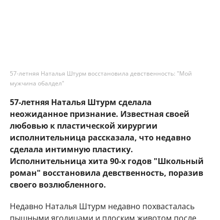
57-летняя Наталья Штурм восстановила девственность: "Мой
мужчина обалдел"
57-летняя Наталья Штурм сделала
неожиданное признание. Известная своей
любовью к пластической хирургии
исполнительница рассказала, что недавно
сделала интимную пластику.
Исполнительница хита 90-х годов "Школьный
роман" восстановила девственность, поразив
своего возлюбленного.
Недавно Наталья Штурм недавно похвасталась
пышными ягодицами и плоским животом после