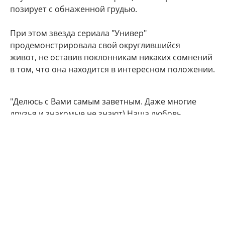
позирует с обнаженной грудью.
При этом звезда сериала "Универ"
продемонстрировала свой округлившийся
живот, не оставив поклонникам никаких сомнений
в том, что она находится в интересном положении.
"Делюсь с Вами самым заветным. Даже многие
друзья и знакомые не знают) Наша любовь
множится", - подписала фото артистка.
Подписчики Марии Кожевниковой тут же стали
поздравлять в комментариях своего кумира с
радостным событием.
Мой поздравления, дорогая!!! Кайф!!!
Говорят у Марий все дети чаще однополые,