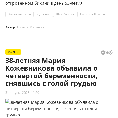
откровенном бикини в день 53-летия.
Знаменитости
здоровье
Шоу-бизнес
Наталья Штурм
Автор:
Никита Миленин
Жизнь
38-летняя Мария
Кожевникова объявила о
четвертой беременности,
снявшись с голой грудью
31 августа 2023, 11:20