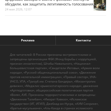
обсудили, как защитить легитимность голосования
24 мая 2026, 12:07
Реклама
Контакты
Для читателей: В России признаны экстремистскими и
запрещены организации ФБК (Фонд борьбы с коррупцией,
признан иноагентом), Штабы Навального, «Национал-
большевистская партия», «Свидетели Иеговы», «Армия воли
народа», «Русский общенациональный союз», «Движение
против нелегальной иммиграции», «Правый сектор», УНА-
УНСО, УПА, «Тризуб им. Степана Бандеры», «Мизантропик
дивижн», «Меджлис крымскотатарского народа», движение
«Артподготовка», общероссийская политическая партия
«Воля», АУЕ. Признаны террористическими и запрещены:
«Движение Талибан», «Имарат Кавказ», «Исламское
государство» (ИГ, ИГИЛ), Джебхад-ан-Нусра, «АУМ Синрике»,
«Братья-мусульмане», «Аль-Каида в странах исламского