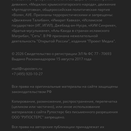
дивижн», «Меджлис крымскотатарского народа», движение
«Артподготовка», общероссийская политическая партия
«Воля», АУЕ. Признаны террористическими и запрещены:
«Движение Талибан», «Имарат Кавказ», «Исламское
государство» (ИГ, ИГИЛ), Джебхад-ан-Нусра, «АУМ Синрике»,
«Братья-мусульмане», «Аль-Каида в странах исламского
Магриба», "Сеть". В РФ признана нежелательной
деятельность "Открытой России", издания "Проект Медиа".
© 2026 Cвидетельство о регистрации ЭЛ № ФС 77 - 70693
Выдано Роскомнадзором 15 августа 2017 года
mail@ruposters.ru
+7 (495) 920-10-27
Все права на оригинальные материалы на сайте защищены
законодательством РФ
Копирование, размножение, распространение, перепечатка
(целиком или частично), или иное использование
материалов с сайта Рупостерс без письменного разрешения
ООО "РУПОСТЕРС" запрещено.
Все права на авторские публикации принадлежат их