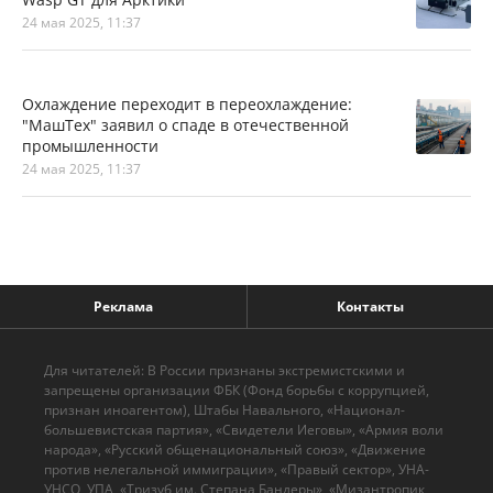
24 мая 2025, 11:37
Охлаждение переходит в переохлаждение:
"МашТех" заявил о спаде в отечественной
промышленности
24 мая 2025, 11:37
Реклама
Контакты
Для читателей: В России признаны экстремистскими и
запрещены организации ФБК (Фонд борьбы с коррупцией,
признан иноагентом), Штабы Навального, «Национал-
большевистская партия», «Свидетели Иеговы», «Армия воли
народа», «Русский общенациональный союз», «Движение
против нелегальной иммиграции», «Правый сектор», УНА-
УНСО, УПА, «Тризуб им. Степана Бандеры», «Мизантропик