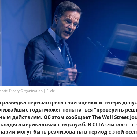
tic Treaty Organization | Flickr
разведка пересмотрела свои оценки и теперь допус
 ближайшие годы может попытаться "проверить ре
ным действиям. Об этом сообщает The Wall Street Jou
оклады американских спецслужб. В США считают, чт
нарии могут быть реализованы в период с этой осен