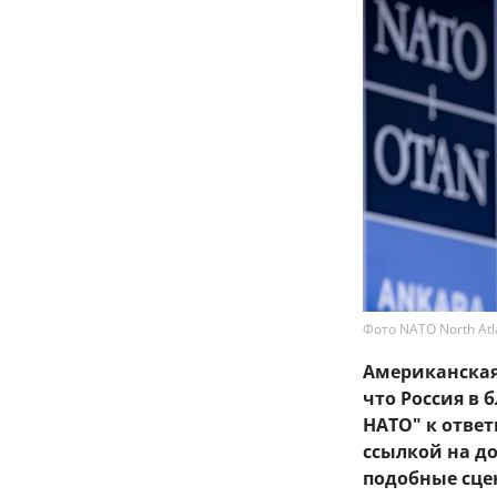
Фото NATO North Atlan
Американская 
что Россия в
НАТО" к ответ
ссылкой на д
подобные сце