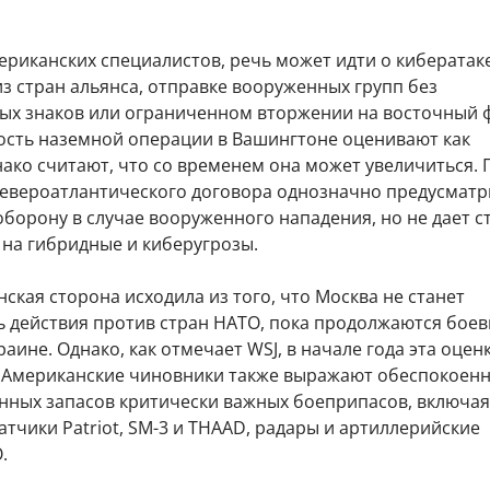
ериканских специалистов, речь может идти о кибератак
з стран альянса, отправке вооруженных групп без
ых знаков или ограниченном вторжении на восточный 
ость наземной операции в Вашингтоне оценивают как
ако считают, что со временем она может увеличиться. 
 Североатлантического договора однозначно предусматр
борону в случае вооруженного нападения, но не дает с
 на гибридные и киберугрозы.
ская сторона исходила из того, что Москва не станет
 действия против стран НАТО, пока продолжаются бое
раине. Однако, как отмечает WSJ, в начале года эта оцен
 Американские чиновники также выражают обеспокоенн
енных запасов критически важных боеприпасов, включая
атчики Patriot, SM-3 и THAAD, радары и артиллерийские
.