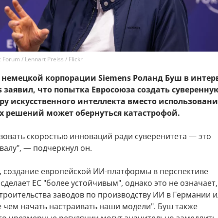
orum / Lennart Preiss / Flickr
 немецкой корпорации Siemens Роланд Буш в инте
es заявил, что попытка Евросоюза создать суверенну
ру искусственного интеллекта вместо использовани
 решений может обернуться катастрофой.
твовать скоростью инноваций ради суверенитета — это
валу", — подчеркнул он.
, создание европейской ИИ-платформы в перспективе
сделает ЕС "более устойчивым", однако это не означает,
троительства заводов по производству ИИ в Германии 
 чем начать настраивать наши модели". Буш также