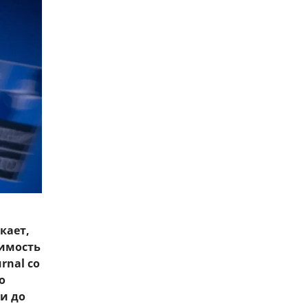
кает,
шимость
rnal со
о
и до