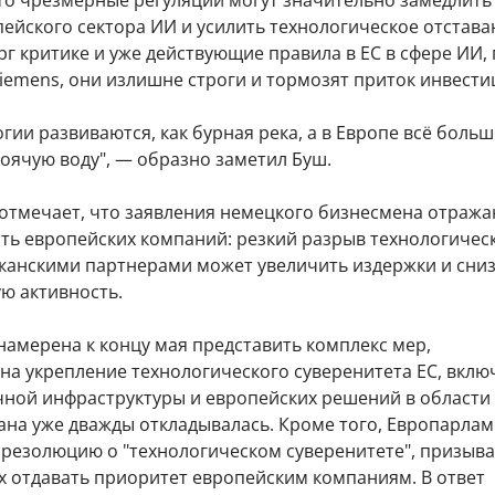
что чрезмерные регуляции могут значительно замедлить
ейского сектора ИИ и усилить технологическое отстава
г критике и уже действующие правила в ЕС в сфере ИИ,
iemens, они излишне строги и тормозят приток инвести
гии развиваются, как бурная река, а в Европе всё больш
оячую воду", — образно заметил Буш.
s отмечает, что заявления немецкого бизнесмена отраж
ть европейских компаний: резкий разрыв технологичес
иканскими партнерами может увеличить издержки и сни
ю активность.
намерена к концу мая представить комплекс мер,
на укрепление технологического суверенитета ЕС, вклю
чной инфраструктуры и европейских решений в области
ана уже дважды откладывалась. Кроме того, Европарлам
 резолюцию о "технологическом суверенитете", призы
х отдавать приоритет европейским компаниям. В ответ