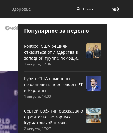
Здоровье
Популярное за неделю
Politico: США решили
отказаться от лидерства в
западной группе помощи
Украине
1 августа, 12:36
Рубио: США намерены
возобновить переговоры РФ
и Украины
1 августа, 14:33
Сергей Собянин рассказал о
строительстве корпуса
Курчатовской школы
2 августа, 17:27