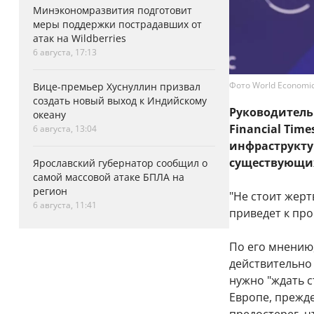
Минэкономразвития подготовит
меры поддержки пострадавших от
атак на Wildberries
6 августа, 17:13
Фото World Economic F
Вице-премьер Хуснуллин призвал
создать новый выход к Индийскому
Руководитель
океану
Financial Tim
6 августа, 13:04
инфраструкту
существующих
Ярославский губернатор сообщил о
самой массовой атаке БПЛА на
регион
"Не стоит жер
6 августа, 11:41
приведет к про
По его мнению
действительно 
нужно "ждать с
Европе, прежде