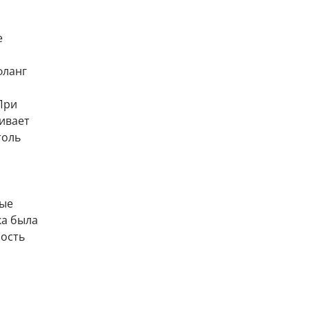
е
фланг
При
ивает
толь
вые
ка была
ость