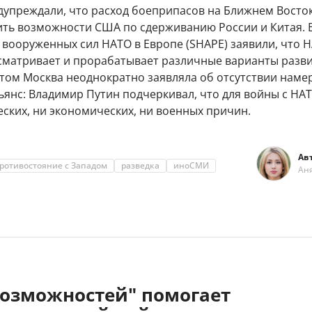
дупреждали, что расход боеприпасов на Ближнем Восто
ить возможности США по сдерживанию России и Китая. 
вооруженных сил НАТО в Европе (SHAPE) заявили, что 
сматривает и прорабатывает различные варианты разв
этом Москва неоднократно заявляла об отсутствии наме
ьянс: Владимир Путин подчеркивал, что для войны с НА
ских, ни экономических, ни военных причин.
Ав
ротивостояние с Западом
разведка
иноСМИ
Ан
возможностей" помогает