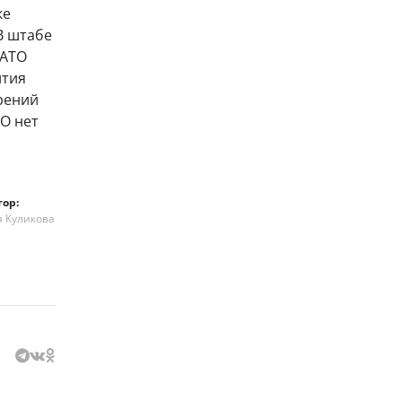
ке
В штабе
НАТО
ития
рений
ТО нет
тор:
я Куликова