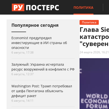
ПОЛИТИКА
Политика
Популярное сегодня
Глава Si
катастро
Economist предупредил
"суверен
инвестирующие в ИИ страны об
опасности
24 марта 2026, 16:21
6 августа, 17:38
Залужный: Украина исчерпала
ресурс вооружений в конфликте с РФ
6 августа, 12:37
Washington Post: Трамп потребовал
от шефа Пентагона объяснить
дефицит ракет
6 августа, 14:11