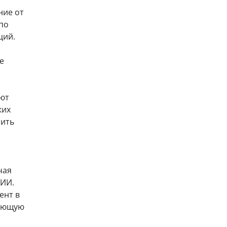
ние от
 по
ций.
е
ают
ких
зить
чая
 ИИ.
ент в
вающую