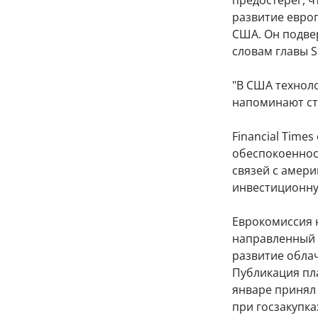
предостерег, 
развитие европ
США. Он подвер
словам главы S
"В США техноло
напоминают ст
Financial Time
обеспокоеннос
связей с амер
инвестиционну
Еврокомиссия 
направленный 
развитие обла
Публикация пл
январе принял
при госзакупка