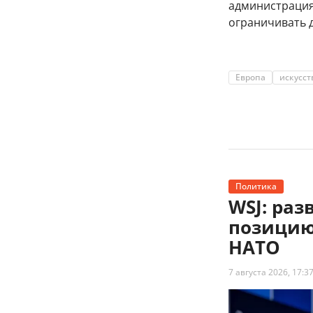
администрация
ограничивать 
Европа
искусс
Политика
WSJ: ра
позицию
НАТО
7 августа 2026, 17:3