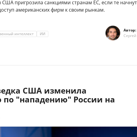
 США пригрозила санкциями странам ЕС, если те начнут
доступ американских фирм к своим рынкам.
Автор:
твенный интеллект
ИИ
Сергей
зведка США изменила
 по "нападению" России на
7