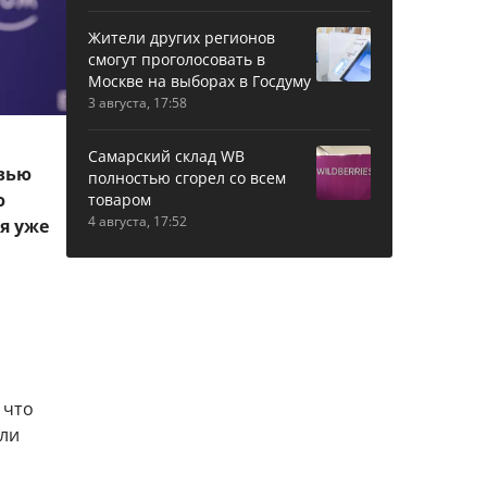
Жители других регионов
смогут проголосовать в
Москве на выборах в Госдуму
3 августа, 17:58
Самарский склад WB
рвью
полностью сгорел со всем
ю
товаром
4 августа, 17:52
я уже
 что
или