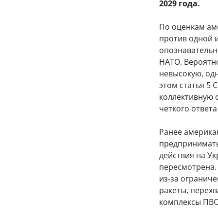
2029 года.
По оценкам ам
против одной и
опознавательн
НАТО. Вероятн
невысокую, одн
этом статья 5
коллективную о
четкого ответа
Ранее американ
предпринимать
действия на Ук
пересмотрена.
из-за огранич
ракеты, перехв
комплексы ПВО