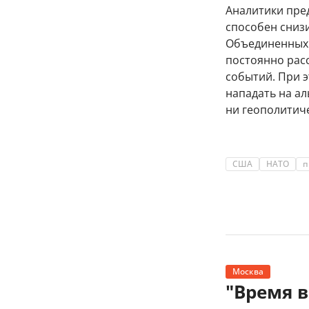
Аналитики пре
способен сниз
Объединенных 
постоянно рас
событий. При 
нападать на ал
ни геополитиче
США
НАТО
п
Москва
"Время 