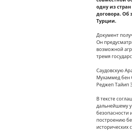
одну из стран
договора. Об
Турции.
Документ полу
Он предусматр
возможной агр
тремя государ
Саудовскую Ар
Мухаммед бен 
Реджеп Тайип 
В тексте согла
дальнейшему у
безопасности и
построению бе
исторических с