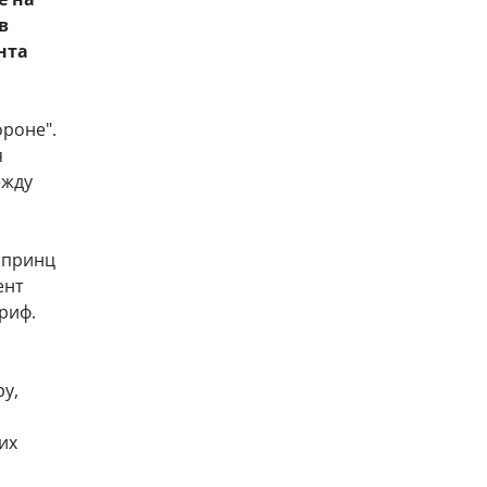
в
нта
роне".
я
ежду
 принц
ент
риф.
у,
их