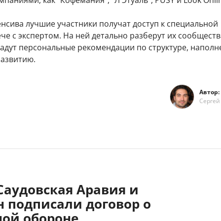
паниями, как "Кофемания", "Л'Этуаль", PUSY и Look Onli
енсива лучшие участники получат доступ к специальной
че с экспертом. На ней детально разберут их сообществ
дадут персональные рекомендации по структуре, напол
азвитию.
Автор:
Сергей
Саудовская Аравия и
н подписали договор о
ной обороне