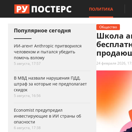
ПОЛИТИКА
Общество
Популярное сегодня
Школа а
бесплат
ИИ-агент Anthropic притворился
продающ
человеком и пытался убедить
помочь взлому
24 февраля 2026, 17
5 августа, 17:57
В МВД назвали нарушения ПДД,
штраф за которые не предполагает
скидок
5 августа, 16:56
Economist предупредил
инвестирующие в ИИ страны об
опасности
6 августа, 17:38