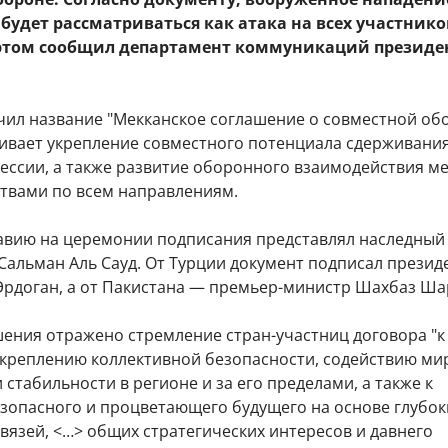
 будет рассматриваться как атака на всех участнико
 этом сообщил департамент коммуникаций президе
чил название "Мекканское соглашение о совместной обо
ивает укрепление совместного потенциала сдерживани
ессии, а также развитие оборонного взаимодействия м
ствами по всем направлениям.
авию на церемонии подписания представлял наследный
Сальман Аль Сауд. От Турции документ подписал презид
Эрдоган, а от Пакистана — премьер-министр Шахбаз Ша
шения отражено стремление стран-участниц договора "к
креплению коллективной безопасности, содействию мир
 стабильности в регионе и за его пределами, а также к
зопасного и процветающего будущего на основе глубок
вязей, <…> общих стратегических интересов и давнего