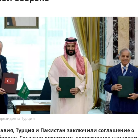
8
президента Турции
равия, Турция и Пакистан заключили соглашение о
бороне. Согласно документу, вооруженное нападени