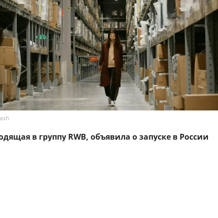
lash
входящая в группу RWB, объявила о запуске в России
программы по открытию хабов для хранения и обра
вцов. Об этом РБК сообщили в пресс-службе компан
арендаторы подходящих помещений смогут
ть работу таких объектов и получать вознагражден
аботку и отгрузку товаров.