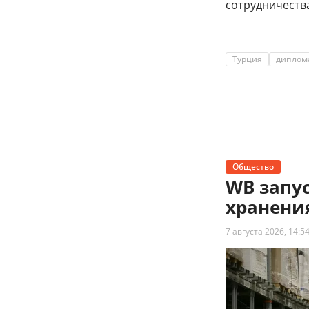
сотрудничеств
Турция
диплом
Общество
WB запус
хранени
7 августа 2026, 14:5