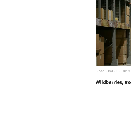
Фото Sikai Gu / Unsp
Wildberries, 
партнерской 
товаров прода
Владельцы и 
организовыва
хранение, обр