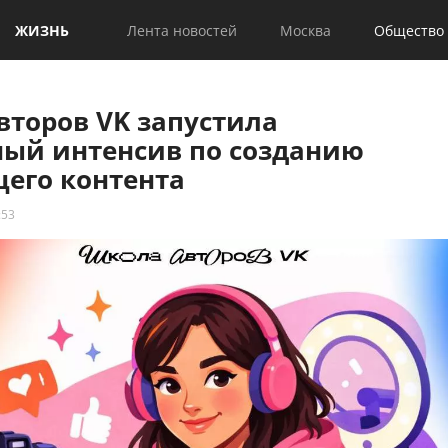
ЖИЗНЬ
Лента новостей
Москва
Общество
второв VK запустила
ный интенсив по созданию
его контента
:53