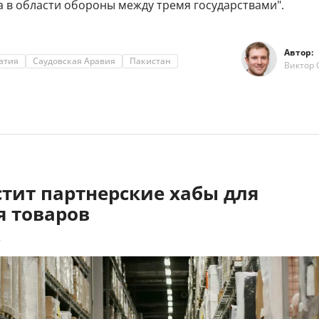
а в области обороны между тремя государствами".
Автор:
атия
Саудовская Аравия
Пакистан
Виктор 
тит партнерские хабы для
я товаров
4