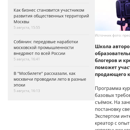
Как бизнес становится участником
развития общественных территорий
Москвы
5 августа, 15:55
Источник фото: прес
Собянин: передовые наработки
Школа авторо
московской промышленности
образователь
внедряют по всей России
5 августа, 16:41
блогеров и кр
поможет учас
В "Мосбилете" рассказали, как
продающего к
москвичи проводили лето в разные
эпохи
Программа кур
5 августа, 16:13
базовых требо
съёмок. На зан
постановку све
Экспертом инт
креатор с опыт