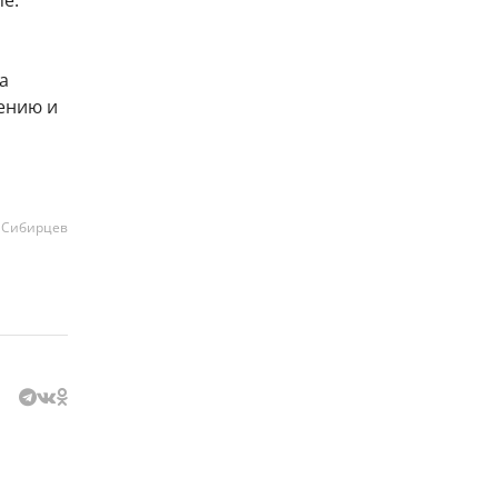
ne.
а
нению и
 Сибирцев