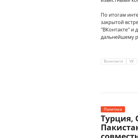
известными ком
По итогам инт
закрытой встре
"ВКонтакте" и 
дальнейшему р
Вконтакте
VK
Политика
Турция, 
Пакиста
совмест