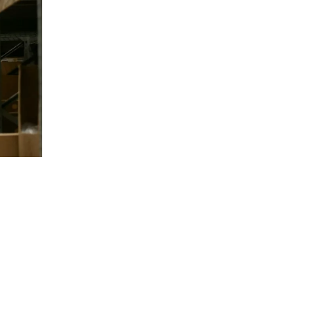
ботки
ии.
ие за