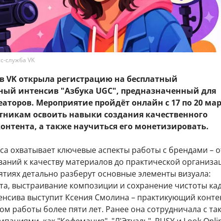
с-служба VK
в VK открыла регистрацию на бесплатный
ный интенсив "Азбука UGC", предназначенный для
еаторов. Мероприятие пройдёт онлайн с 17 по 20 мар
тникам освоить навыки создания качественного
онтента, а также научиться его монетизировать.
са охватывает ключевые аспекты работы с брендами – о
ваний к качеству материалов до практической организа
ятиях детально разберут основные элементы визуала:
та, выстраивание композиции и сохранение чистоты кад
енсива выступит Ксения Смолина – практикующий конте
ом работы более пяти лет. Ранее она сотрудничала с та