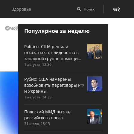
Здоровье
Популярное за неделю
Politico: США решили
отказаться от лидерства в
западной группе помощи
Украине
1 августа, 12:36
Рубио: США намерены
возобновить переговоры РФ
и Украины
1 августа, 14:33
Польский МИД вызвал
российского посла
31 июля, 18:13