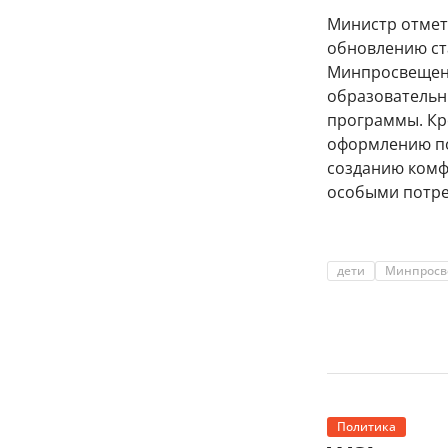
Министр отмет
обновлению ст
Минпросвещени
образовательн
программы. Кр
оформлению по
созданию комфо
особыми потре
дети
Минпросв
Политика