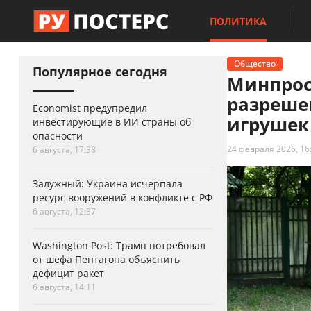
ПОЛИТИКА
Общество
Популярное сегодня
Минпрос
разреше
Economist предупредил
игрушек
инвестирующие в ИИ страны об
опасности
24 февраля 2026, 16
6 августа, 17:38
Залужный: Украина исчерпала
ресурс вооружений в конфликте с РФ
6 августа, 12:37
Washington Post: Трамп потребовал
от шефа Пентагона объяснить
дефицит ракет
6 августа, 14:11