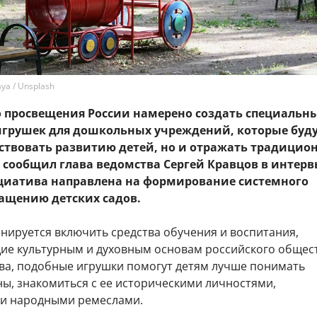
ya / Unsplash
 просвещения России намерено создать специальн
 игрушек для дошкольных учреждений, которые буду
бствовать развитию детей, но и отражать традицио
к сообщил глава ведомства Сергей Кравцов в интер
циатива направлена на формирование системного
нащению детских садов.
нируется включить средства обучения и воспитания,
ие культурным и духовным основам российского общест
ва, подобные игрушки помогут детям лучше понимать
ны, знакомиться с ее историческими личностями,
и народными ремеслами.