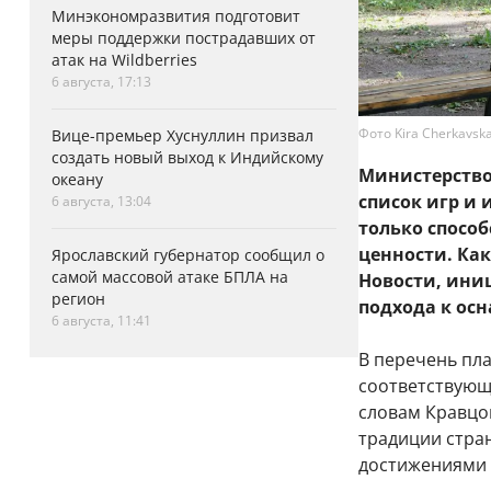
Минэкономразвития подготовит
меры поддержки пострадавших от
атак на Wildberries
6 августа, 17:13
Фото Kira Cherkavska
Вице-премьер Хуснуллин призвал
создать новый выход к Индийскому
Министерство
океану
список игр и
6 августа, 13:04
только спосо
ценности. Ка
Ярославский губернатор сообщил о
самой массовой атаке БПЛА на
Новости, ини
регион
подхода к ос
6 августа, 11:41
В перечень пла
соответствующ
словам Кравцо
традиции стра
достижениями 