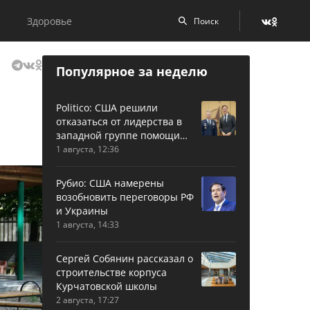
Здоровье
Популярное за неделю
Politico: США решили
отказаться от лидерства в
западной группе помощи
Украине
1 августа, 12:36
Рубио: США намерены
возобновить переговоры РФ
и Украины
1 августа, 14:33
Сергей Собянин рассказал о
строительстве корпуса
Курчатовской школы
2 августа, 17:27