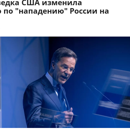
зведка США изменила
 по "нападению" России на
7