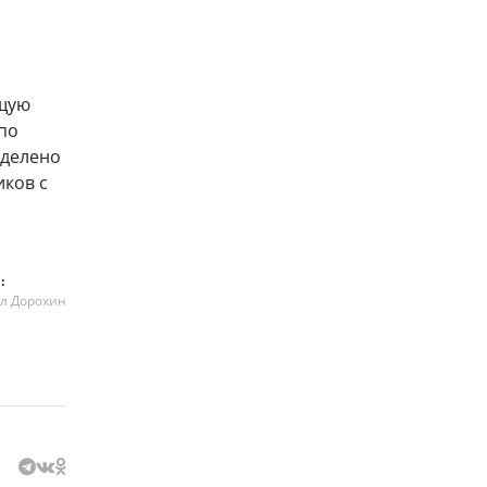
ющую
по
уделено
иков с
:
л Дорохин