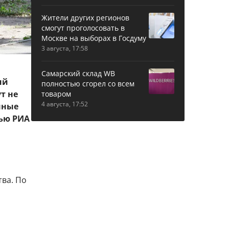
Жители других регионов
смогут проголосовать в
Москве на выборах в Госдуму
3 августа, 17:58
Самарский склад WB
ый
полностью сгорел со всем
т не
товаром
4 августа, 17:52
нные
вью РИА
ва. По