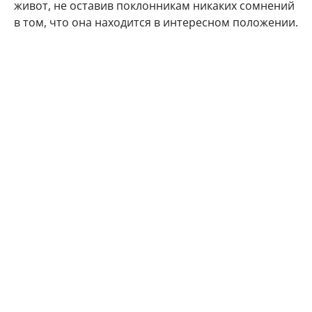
живот, не оставив поклонникам никаких сомнений
в том, что она находится в интересном положении.
"Делюсь с Вами самым заветным. Даже многие
друзья и знакомые не знают) Наша любовь
множится", - подписала фото артистка.
Подписчики Марии Кожевниковой тут же стали
поздравлять в комментариях своего кумира с
радостным событием.
Мой поздравления, дорогая!!! Кайф!!!
Говорят у Марий все дети чаще однополые,
вот у меня 4 сына. Даже любопытно стало.
Машуняяя какое счастье, какая же ты
красивая, умница!!!! Урааааа!!!