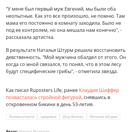
"У меня был первый муж Евгений, мы были оба
неопытные. Как это все произошло, не помню. Там
мама его постоянно в комнату заходила. Было не
под ее контролем, но она мешала нам конечно", -
рассказала артистка.
В результате Наталья Штурм решила восстановить
девственность. "Мой мужчина обалдел от этого. Он
когда со мной связался, то понял, что в этом лесу
будут специфические грибы", - отметила звезда.
Как писал Ruposters Life, ранее
Клаудия Шиффер
похвасталась стройной фигурой
, снявшись в
откровенном бикини в день 53-летия.
Знаменитости
здоровье
Шоу-бизнес
Наталья Штурм
Автор:
Никита Миленин