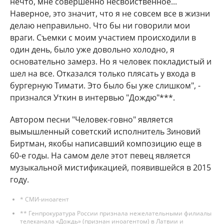
нечто, мне совершенно несвойственное...
Наверное, это значит, что я не совсем все в жизни
делаю неправильно. Что бы ни говорили мои
враги. Съемки с моим участием происходили в
один день, было уже довольно холодно, я
основательно замерз. Но я человек покладистый и
шел на все. Отказался только плясать у входа в
бургерную Тимати. Это было бы уже слишком", -
признался Уткин в интервью "Дождю"***.
Автором песни "Человек-говно" является
вымышленный советский исполнитель Зиновий
Биртман, якобы написавший композицию еще в
60-е годы. На самом деле этот певец является
музыкальной мистификацией, появившейся в 2015
году.
* СМИ-иноагент
** Генпрокуратура России признала нежелательными филиалы
телеканала «Дождь» (признан иноагентом) в Латвии и