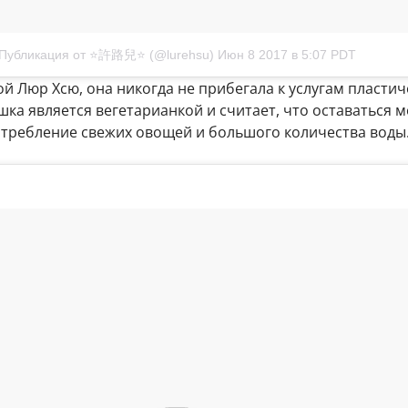
Публикация от ⭐️許路兒⭐️ (@lurehsu)
Июн 8 2017 в 5:07 PDT
й Люр Хсю, она никогда не прибегала к услугам пластич
шка является вегетарианкой и считает, что оставаться 
отребление свежих овощей и большого количества воды