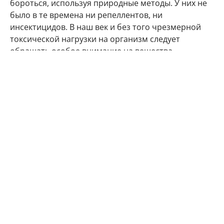
бороться, используя природные методы. У них не
было в те времена ни репеллентов, ни
инсектицидов. В наш век и без того чрезмерной
токсической нагрузки на организм следует
обращать особое внимание на вещества,
используемые в быту. Препараты, применяемые
для уничтожения вредных насекомых, порой
становятся причиной отравления и самих людей. В
такие средства входят агрессивные химические
вещества: диэтилтолуамид (ДЭТА), пикаридин
(икаридин), перметрин, IR3535, диметилфталат –
все они могут вызывать раздражение кожи и
слизистых оболочек, а также аллергические
реакции.
Дак для наших меньших братьев – кошек и собак –
такие средства и вовсе могут быть смертельно
опасными! Важно помнить, что они способны
проникать внутрь организма через дыхательные