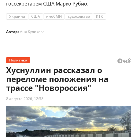
госсекретарем США Марко Рубио.
Украина
США
иноСМИ
судоходство
КТК
Автор:
Аня Куликова
Политика
Хуснуллин рассказал о
переломе положения на
трассе "Новороссия"
8 августа 2026, 12:58