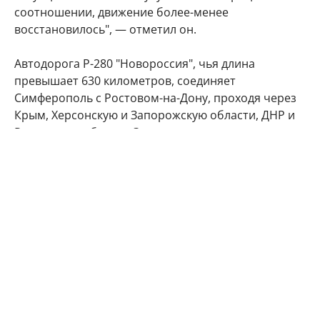
соотношении, движение более-менее
восстановилось", — отметил он.
Автодорога Р-280 "Новороссия", чья длина
превышает 630 километров, соединяет
Симферополь с Ростовом-на-Дону, проходя через
Крым, Херсонскую и Запорожскую области, ДНР и
Ростовскую область. Этот маршрут служит
альтернативным наземным путем на полуостров
вместе с Крымским мостом, где легковые авто и
автобусы пропускают после обязательного
досмотра, а также Керченской паромной
переправой, которой пользуются в основном
грузовики.
В условиях боевых действий трасса неоднократно
становилась мишенью для атак. В июне 2026 года,
например, движение на одном из участков
пришлось перекрыть после удара украинских