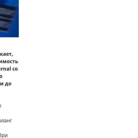
кает,
шимость
rnal со
о
и до
е
фланг
При