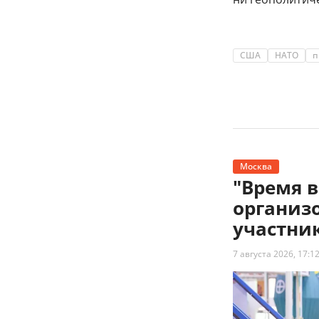
США
НАТО
п
Москва
"Время 
организ
участни
7 августа 2026, 17:1