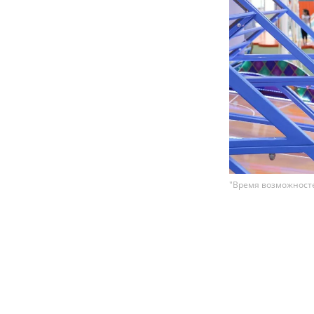
"Время возможносте
Сеть семейны
проекта "Вре
посетили пор
операции. В 
занятия, игр
Среди прочих 