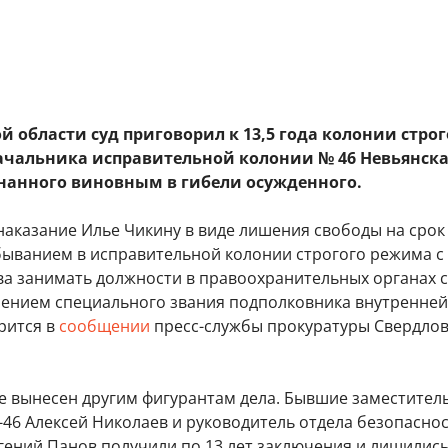
й области суд приговорил к 13,5 года колонии строг
ачальника исправительной колонии № 46 Невьянск
нанного виновным в гибели осужденного.
наказание Илье Чикину в виде лишения свободы на срок 
тбыванием в исправительной колонии строгого режима с
а занимать должности в правоохранительных органах 
ишением специального звания подполковника внутренней
орится в
сообщении
пресс-службы прокуратуры Свердло
е вынесен другим фигурантам дела. Бывшие заместител
-46 Алексей Николаев и руководитель отдела безопасно
гений Панов получили по 13 лет заключения и лишилис