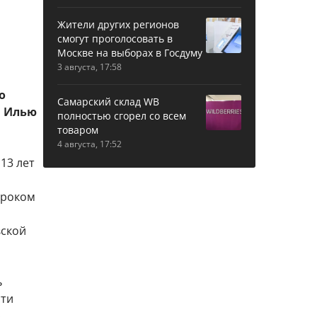
Жители других регионов
смогут проголосовать в
Москве на выборах в Госдуму
3 августа, 17:58
о
Самарский склад WB
а Илью
полностью сгорел со всем
товаром
4 августа, 17:52
13 лет
сроком
вской
ь
сти
ь