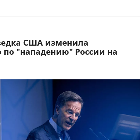
зведка США изменила
 по "нападению" России на
7