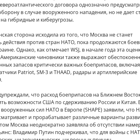
 Североатлантического договора однозначно предусматр
борону в случае вооруженного нападения, но не дает с
 на гибридные и киберугрозы.
ская сторона исходила из того, что Москва не станет
 действия против стран НАТО, пока продолжаются бое
раине. Однако, как отмечает WSJ, в начале года эта оцен
 Американские чиновники также выражают обеспокоенн
енных запасов критически важных боеприпасов, включая
атчики Patriot, SM-3 и THAAD, радары и артиллерийские
.
дупреждали, что расход боеприпасов на Ближнем Восто
ить возможности США по сдерживанию России и Китая. 
вооруженных сил НАТО в Европе (SHAPE) заявили, что 
сматривает и прорабатывает различные варианты разв
этом Москва неоднократно заявляла об отсутствии наме
ьянс: Владимир Путин подчеркивал, что для войны с НА
ских, ни экономических, ни военных причин.