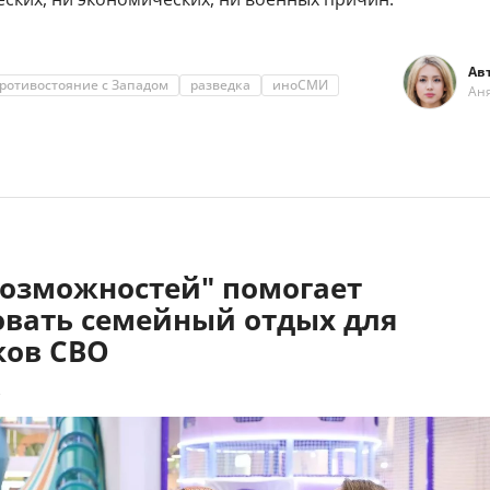
Ав
ротивостояние с Западом
разведка
иноСМИ
Ан
возможностей" помогает
овать семейный отдых для
ков СВО
2