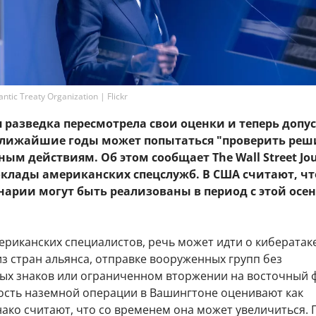
tic Treaty Organization | Flickr
разведка пересмотрела свои оценки и теперь допус
 ближайшие годы может попытаться "проверить ре
ным действиям. Об этом сообщает The Wall Street Jou
оклады американских спецслужб. В США считают, чт
нарии могут быть реализованы в период с этой осен
ериканских специалистов, речь может идти о кибератак
з стран альянса, отправке вооруженных групп без
ых знаков или ограниченном вторжении на восточный 
ость наземной операции в Вашингтоне оценивают как
ако считают, что со временем она может увеличиться. 