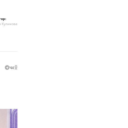
тор:
я Куликова