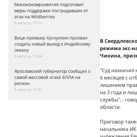
Минэкономразвития подготовит
меры поддержки пострадавших от
атак на Wildberries
6 августа, 17:13
Вице-премьер Хуснуллин призвал
В Свердловско
создать новый выход к Индийскому
режима экс-н
океану
Чикина, приз
6 августа, 13:04
"Суд назначил 
Ярославский губернатор сообщил о
самой массовой атаке БПЛА на
6 месяцев с о
регион
лишением прав
6 августа, 11:41
на 3 года и л
службы", - гов
области.
Приговор такж
начальника ИК
учреждения Ев