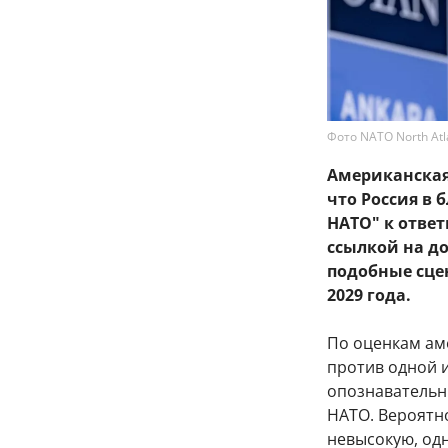
Фото NATO North Atlan
Американская 
что Россия в
НАТО" к ответ
ссылкой на д
подобные сце
2029 года.
По оценкам ам
против одной и
опознавательн
НАТО. Вероятн
невысокую, одн