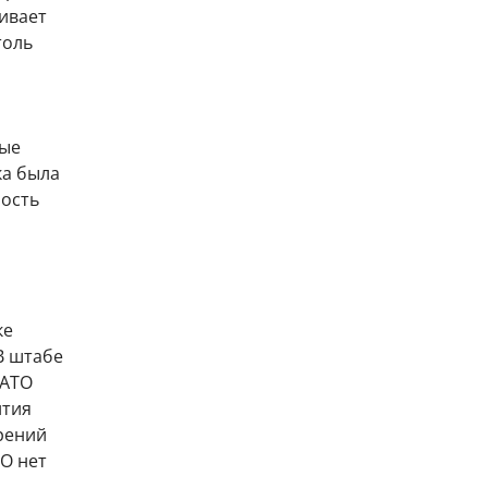
ивает
толь
вые
ка была
ость
ке
В штабе
НАТО
ития
рений
ТО нет