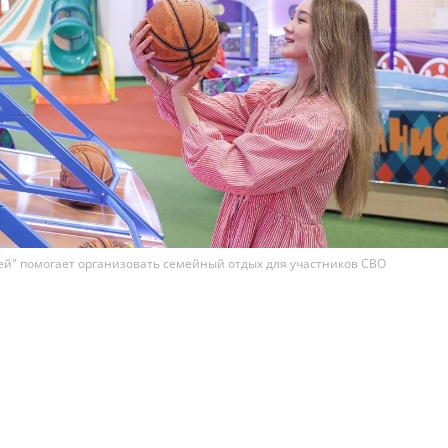
й" помогает организовать семейный отдых для участников СВО
х парков развлечений "Замания" в рамках сезонног
мя возможностей" организовала праздник, который
ядка 100 членов семей участников специальной вое
это мероприятие входили спортивные и творческие
ы и праздничная дискотека.
праздник посетили Нина и Денис Богаченко, воспитыва