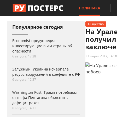
ПОЛИТИКА
Общество
Популярное сегодня
На Урал
получил 
Economist предупредил
заключе
инвестирующие в ИИ страны об
опасности
23 марта 2017, 14:58
6 августа, 17:38
Залужный: Украина исчерпала
ресурс вооружений в конфликте с РФ
6 августа, 12:37
Washington Post: Трамп потребовал
от шефа Пентагона объяснить
дефицит ракет
6 августа, 14:11