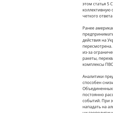
этом статья 5
коллективную о
четкого ответа
Ранее американ
предпринимать
действия на Ук
пересмотрена.
из-за огранич
ракеты, перехв
комплексы ПВО
Аналитики пре
способен сниз
Объединенных 
постоянно рас
событий. При 
нападать на ал
ни геополитиче