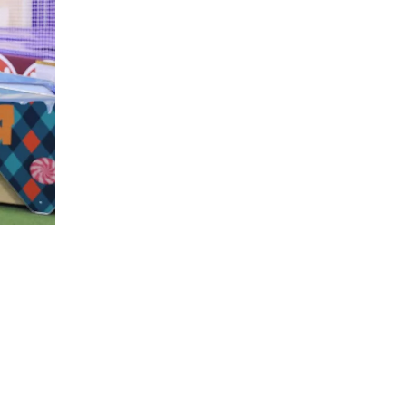
о
нной
ющие