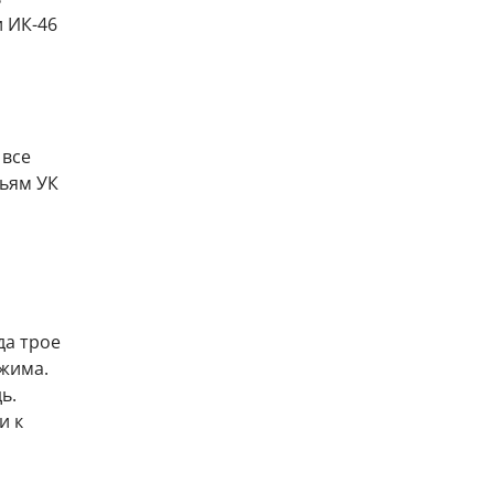
и ИК-46
 все
ьям УК
да трое
жима.
ь.
и к