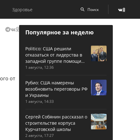
Здоровье
Популярное за неделю
Politico: США решили
отказаться от лидерства в
западной группе помощи
Украине
1 августа, 12:36
Рубио: США намерены
возобновить переговоры РФ
и Украины
1 августа, 14:33
Сергей Собянин рассказал о
строительстве корпуса
Курчатовской школы
2 августа, 17:27