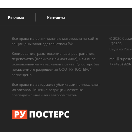
Реклама
Контакты
Все права на оригинальные материалы на сайте
© 2026 Cвид
защищены законодательством РФ
- 70693
Выдано Роск
Копирование, размножение, распространение,
перепечатка (целиком или частично), или иное
mail@ruposte
использование материалов с сайта Рупостерс без
+7 (495) 920-
письменного разрешения ООО "РУПОСТЕРС"
запрещено.
Все права на авторские публикации принадлежат
их авторам. Мнение редакции может не
совпадать с мнением авторов статей.