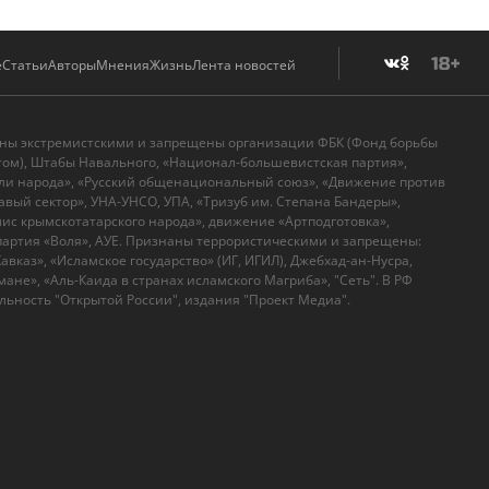
е
Статьи
Авторы
Мнения
Жизнь
Лента новостей
аны экстремистскими и запрещены организации ФБК (Фонд борьбы
том), Штабы Навального, «Национал-большевистская партия»,
ли народа», «Русский общенациональный союз», «Движение против
вый сектор», УНА-УНСО, УПА, «Тризуб им. Степана Бандеры»,
с крымскотатарского народа», движение «Артподготовка»,
артия «Воля», АУЕ. Признаны террористическими и запрещены:
вказ», «Исламское государство» (ИГ, ИГИЛ), Джебхад-ан-Нусра,
ане», «Аль-Каида в странах исламского Магриба», "Сеть". В РФ
ьность "Открытой России", издания "Проект Медиа".