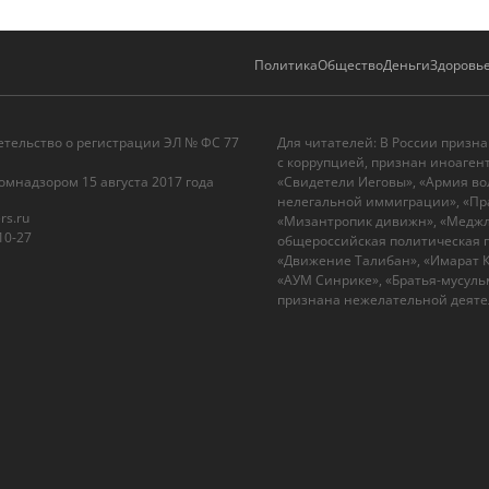
Политика
Общество
Деньги
Здоровь
етельство о регистрации ЭЛ № ФС 77
Для читателей: В России призн
с коррупцией, признан иноаген
омнадзором 15 августа 2017 года
«Свидетели Иеговы», «Армия во
нелегальной иммиграции», «Пра
rs.ru
«Мизантропик дивижн», «Меджли
10-27
общероссийская политическая п
«Движение Талибан», «Имарат Ка
«АУМ Синрике», «Братья-мусульм
признана нежелательной деятел