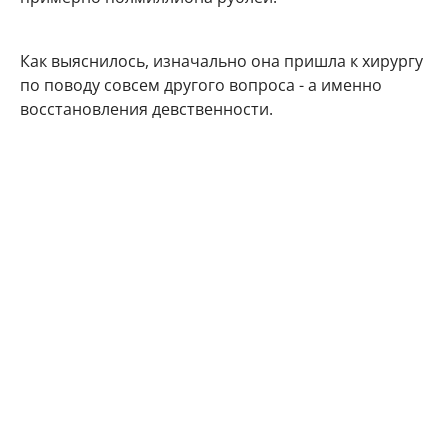
Как выяснилось, изначально она пришла к хирургу
по поводу совсем другого вопроса - а именно
восстановления девственности.
"Да, делала попу. Но изначально я пришла в
клинику для другого — хотела, чтобы мне сделали
интимную пластику. Ну вот я девственность смогла
восстановить перед свадьбой", - рассказала
знаменитость.
Наталья Штурм рассказала, как
лишилась невинности
По словам Натальи Штурм, она не запомнила свой
первый сексуальный опыт, который она получила с
первым мужем - актером Евгением Калинцевым.