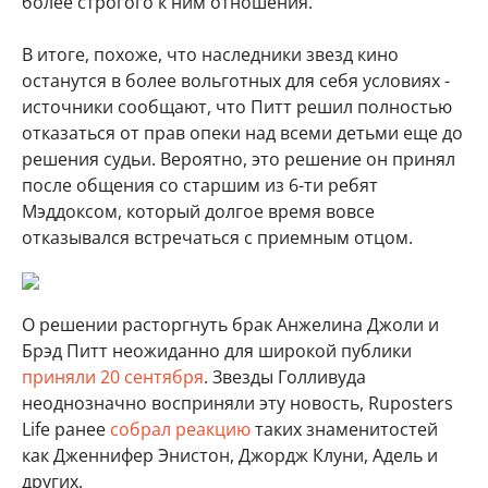
более строгого к ним отношения.
В итоге, похоже, что наследники звезд кино
останутся в более вольготных для себя условиях -
источники сообщают, что Питт решил полностью
отказаться от прав опеки над всеми детьми еще до
решения судьи. Вероятно, это решение он принял
после общения со старшим из 6-ти ребят
Мэддоксом, который долгое время вовсе
отказывался встречаться с приемным отцом.
О решении расторгнуть брак Анжелина Джоли и
Брэд Питт неожиданно для широкой публики
приняли 20 сентября
. Звезды Голливуда
неоднозначно восприняли эту новость, Ruposters
Life ранее
собрал реакцию
таких знаменитостей
как Дженнифер Энистон, Джордж Клуни, Адель и
других.