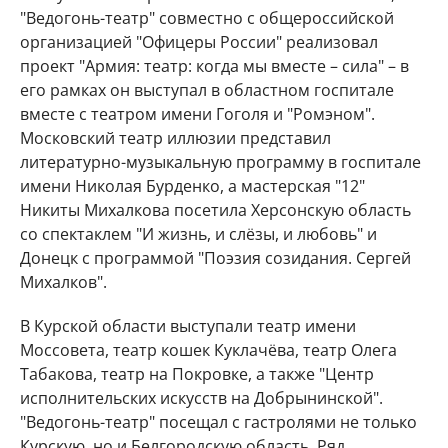
"Ведогонь-театр" совместно с общероссийской
организацией "Офицеры России" реализовал
проект "Армия: театр: когда мы вместе – сила" – в
его рамках он выступал в областном госпитале
вместе с театром имени Гоголя и "Ромэном".
Московский театр иллюзии представил
литературно-музыкальную программу в госпитале
имени Николая Бурденко, а мастерская "12"
Никиты Михалкова посетила Херсонскую область
со спектаклем "И жизнь, и слёзы, и любовь" и
Донецк с программой "Поэзия созидания. Сергей
Михалков".
В Курской области выступали театр имени
Моссовета, театр кошек Куклачёва, театр Олега
Табакова, театр на Покровке, а также "Центр
исполнительских искусств на Добрынинской".
"Ведогонь-театр" посещал с гастролями не только
Курскую, но и Белгородскую область. Ряд