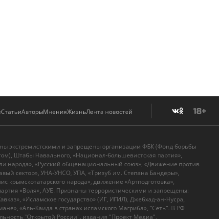
е
Статьи
Авторы
Мнения
Жизнь
Лента новостей
аны экстремистскими и запрещены организации ФБК (Фонд борьбы
том), Штабы Навального, «Национал-большевистская партия»,
ли народа», «Русский общенациональный союз», «Движение против
вый сектор», УНА-УНСО, УПА, «Тризуб им. Степана Бандеры»,
с крымскотатарского народа», движение «Артподготовка»,
артия «Воля», АУЕ. Признаны террористическими и запрещены:
вказ», «Исламское государство» (ИГ, ИГИЛ), Джебхад-ан-Нусра,
ане», «Аль-Каида в странах исламского Магриба», "Сеть". В РФ
ьность "Открытой России", издания "Проект Медиа".