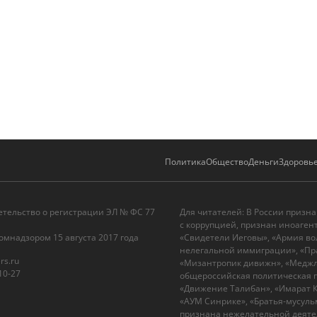
Политика
Общество
Деньги
Здоровь
етельство о регистрации ЭЛ № ФС 77
Для читателей: В России призн
с коррупцией, признан иноаген
омнадзором 15 августа 2017 года
«Свидетели Иеговы», «Армия во
нелегальной иммиграции», «Пра
rs.ru
«Мизантропик дивижн», «Меджли
10-27
общероссийская политическая п
«Движение Талибан», «Имарат Ка
«АУМ Синрике», «Братья-мусульм
признана нежелательной деятел