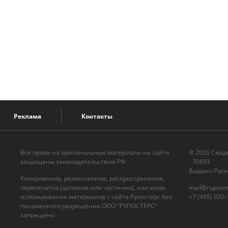
Реклама
Контакты
Все права на оригинальные материалы на сайте
© 2026 Cвид
защищены законодательством РФ
- 70693
Выдано Роск
Копирование, размножение, распространение,
перепечатка (целиком или частично), или иное
mail@ruposte
использование материалов с сайта Рупостерс без
+7 (495) 920-
письменного разрешения ООО "РУПОСТЕРС"
запрещено.