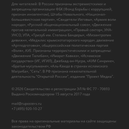
Для читателей: В России признаны экстремистскими и
запрещены организации ФБК (Фонд борьбы с коррупцией,
признан иноагентом), Штабы Навального, «Национал-
большевистская партия», «Свидетели Иеговы», «Армия воли
народа», «Русский общенациональный союз», «Движение
против нелегальной иммиграции», «Правый сектор», УНА-
УНСО, УПА, «Тризуб им. Степана Бандеры», «Мизантропик
дивижн», «Меджлис крымскотатарского народа», движение
«Артподготовка», общероссийская политическая партия
«Воля», АУЕ. Признаны террористическими и запрещены:
«Движение Талибан», «Имарат Кавказ», «Исламское
государство» (ИГ, ИГИЛ), Джебхад-ан-Нусра, «АУМ Синрике»,
«Братья-мусульмане», «Аль-Каида в странах исламского
Магриба», "Сеть". В РФ признана нежелательной
деятельность "Открытой России", издания "Проект Медиа".
© 2026 Cвидетельство о регистрации ЭЛ № ФС 77 - 70693
Выдано Роскомнадзором 15 августа 2017 года
mail@ruposters.ru
+7 (495) 920-10-27
Все права на оригинальные материалы на сайте защищены
законодательством РФ