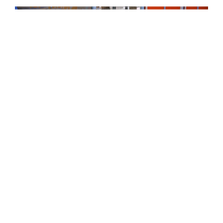
В Москве регулярно проводят мероприятия, ориентированные на
семьи участников СВО
Как отметил генеральный директор компании
Алексей Соколов, участие в проекте "Время
возможностей" отвечает стремлению сети
"Замания" создавать пространство для семейного
отдыха.