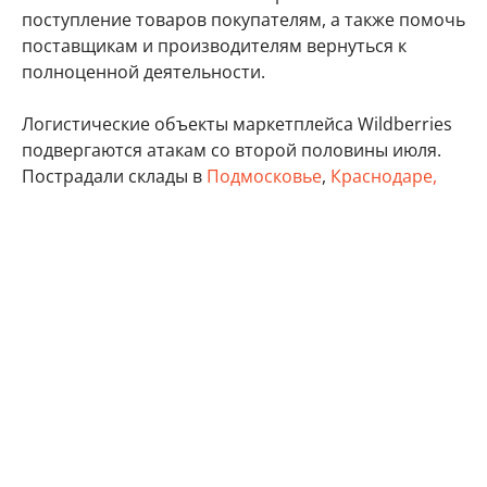
поступление товаров покупателям, а также помочь
поставщикам и производителям вернуться к
полноценной деятельности.
Логистические объекты маркетплейса Wildberries
подвергаются атакам со второй половины июля.
Пострадали склады в
Подмосковье
,
Краснодаре,
Ставропольском крае
,
Пензенской
, Волгоградской,
Самарской
,
Владимирской
,
Ленинградской
,
Тверской
, Тульской областях, а также в Удмуртии,
Татарстане и Крыму.
бизнес
Минэкономразвития России
Wildberries
Автор:
Виктор Садальцев