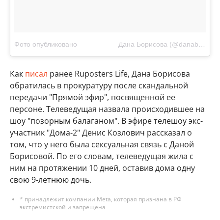
Фото опубликовано ⠀⠀⠀⠀⠀⠀⠀⠀Дана Борисова (@danaborisova_official)
Как
писал
ранее Ruposters Life, Дана Борисова
обратилась в прокуратуру после скандальной
передачи "Прямой эфир", посвященной ее
персоне. Телеведущая назвала происходившее на
шоу "позорным балаганом". В эфире телешоу экс-
участник "Дома-2" Денис Козлович рассказал о
том, что у него была сексуальная связь с Даной
Борисовой. По его словам, телеведущая жила с
ним на протяжении 10 дней, оставив дома одну
свою 9-летнюю дочь.
* принадлежит компании Meta, которая признана в РФ
экстремистской и запрещена