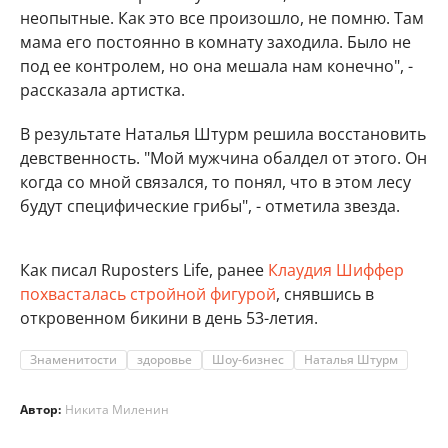
неопытные. Как это все произошло, не помню. Там
мама его постоянно в комнату заходила. Было не
под ее контролем, но она мешала нам конечно", -
рассказала артистка.
В результате Наталья Штурм решила восстановить
девственность. "Мой мужчина обалдел от этого. Он
когда со мной связался, то понял, что в этом лесу
будут специфические грибы", - отметила звезда.
Как писал Ruposters Life, ранее
Клаудия Шиффер
похвасталась стройной фигурой
, снявшись в
откровенном бикини в день 53-летия.
Знаменитости
здоровье
Шоу-бизнес
Наталья Штурм
Автор:
Никита Миленин